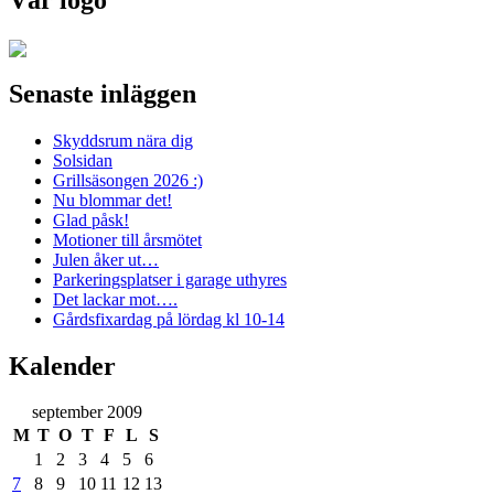
Senaste inläggen
Skyddsrum nära dig
Solsidan
Grillsäsongen 2026 :)
Nu blommar det!
Glad påsk!
Motioner till årsmötet
Julen åker ut…
Parkeringsplatser i garage uthyres
Det lackar mot….
Gårdsfixardag på lördag kl 10-14
Kalender
september 2009
M
T
O
T
F
L
S
1
2
3
4
5
6
7
8
9
10
11
12
13