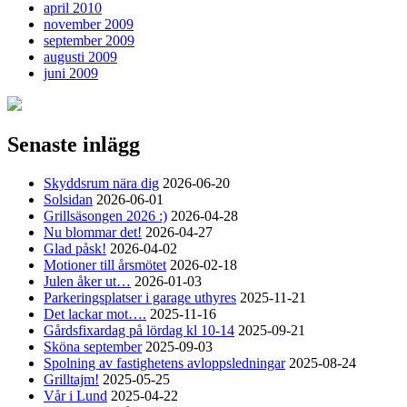
april 2010
november 2009
september 2009
augusti 2009
juni 2009
Senaste inlägg
Skyddsrum nära dig
2026-06-20
Solsidan
2026-06-01
Grillsäsongen 2026 :)
2026-04-28
Nu blommar det!
2026-04-27
Glad påsk!
2026-04-02
Motioner till årsmötet
2026-02-18
Julen åker ut…
2026-01-03
Parkeringsplatser i garage uthyres
2025-11-21
Det lackar mot….
2025-11-16
Gårdsfixardag på lördag kl 10-14
2025-09-21
Sköna september
2025-09-03
Spolning av fastighetens avloppsledningar
2025-08-24
Grilltajm!
2025-05-25
Vår i Lund
2025-04-22