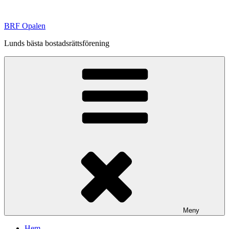
Hoppa
till
BRF Opalen
innehåll
Lunds bästa bostadsrättsförening
Meny
Hem