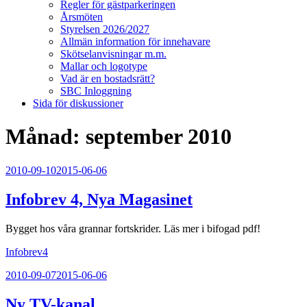
Regler för gästparkeringen
Årsmöten
Styrelsen 2026/2027
Allmän information för innehavare
Skötselanvisningar m.m.
Mallar och logotype
Vad är en bostadsrätt?
SBC Inloggning
Sida för diskussioner
Månad:
september 2010
Publicerat
2010-09-10
2015-06-06
Infobrev 4, Nya Magasinet
Bygget hos våra grannar fortskrider. Läs mer i bifogad pdf!
Infobrev4
Publicerat
2010-09-07
2015-06-06
Ny TV-kanal