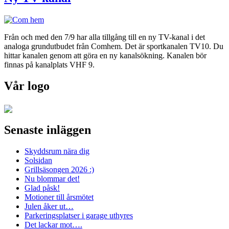
Från och med den 7/9 har alla tillgång till en ny TV-kanal i det
analoga grundutbudet från Comhem. Det är sportkanalen TV10. Du
hittar kanalen genom att göra en ny kanalsökning. Kanalen bör
finnas på kanalplats VHF 9.
Vår logo
Senaste inläggen
Skyddsrum nära dig
Solsidan
Grillsäsongen 2026 :)
Nu blommar det!
Glad påsk!
Motioner till årsmötet
Julen åker ut…
Parkeringsplatser i garage uthyres
Det lackar mot….