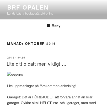
Hoppa
BRF OPALEN
till
Lunds bästa bostadsrättsförening
innehåll
Meny
MÅNAD:
OKTOBER 2016
PUBLICERAT
2016-10-25
Lite ditt o datt men viktigt….
Lite uppmaningar på förekommen anledning!
Garaget: Det är FÖRBJUDET att förvara annat än bilar i
garaget. Cyklar skall HELST inte stå i garaget, men med