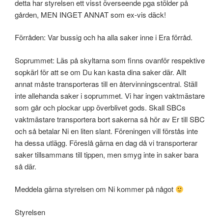
detta har styrelsen ett visst överseende pga stölder på
gården, MEN INGET ANNAT som ex-vis däck!
Förråden: Var bussig och ha alla saker inne i Era förråd.
Soprummet: Läs på skyltarna som finns ovanför respektive
sopkärl för att se om Du kan kasta dina saker där. Allt
annat måste transporteras till en återvinningscentral. Ställ
inte allehanda saker i soprummet. Vi har ingen vaktmästare
som går och plockar upp överblivet gods. Skall SBCs
vaktmästare transportera bort sakerna så hör av Er till SBC
och så betalar Ni en liten slant. Föreningen vill förstås inte
ha dessa utlägg. Föreslå gärna en dag då vi transporterar
saker tillsammans till tippen, men smyg inte in saker bara
så där.
Meddela gärna styrelsen om Ni kommer på något
Styrelsen