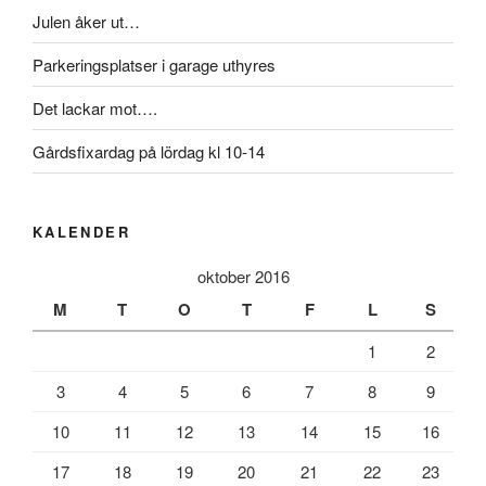
Julen åker ut…
Parkeringsplatser i garage uthyres
Det lackar mot….
Gårdsfixardag på lördag kl 10-14
KALENDER
oktober 2016
M
T
O
T
F
L
S
1
2
3
4
5
6
7
8
9
10
11
12
13
14
15
16
17
18
19
20
21
22
23