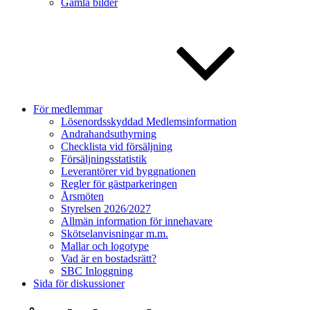
Gamla bilder
För medlemmar
Lösenordsskyddad Medlemsinformation
Andrahandsuthyrning
Checklista vid försäljning
Försäljningsstatistik
Leverantörer vid byggnationen
Regler för gästparkeringen
Årsmöten
Styrelsen 2026/2027
Allmän information för innehavare
Skötselanvisningar m.m.
Mallar och logotype
Vad är en bostadsrätt?
SBC Inloggning
Sida för diskussioner