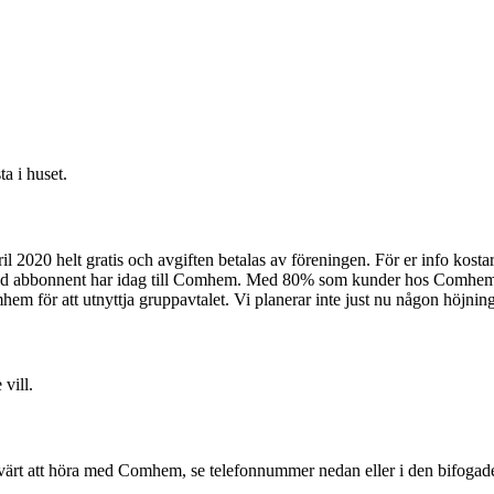
ta i huset.
 helt gratis och avgiften betalas av föreningen. För er info kostar 
kild abbonnent har idag till Comhem. Med 80% som kunder hos Comhem r
 för att utnyttja gruppavtalet. Vi planerar inte just nu någon höjning a
vill.
a värt att höra med Comhem, se telefonnummer nedan eller i den bifogad