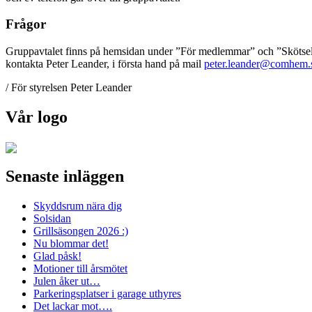
Frågor
Gruppavtalet finns på hemsidan under ”För medlemmar” och ”Skötsel
kontakta Peter Leander, i första hand på mail
peter.leander@comhem.
/ För styrelsen Peter Leander
Vår logo
Senaste inläggen
Skyddsrum nära dig
Solsidan
Grillsäsongen 2026 :)
Nu blommar det!
Glad påsk!
Motioner till årsmötet
Julen åker ut…
Parkeringsplatser i garage uthyres
Det lackar mot….