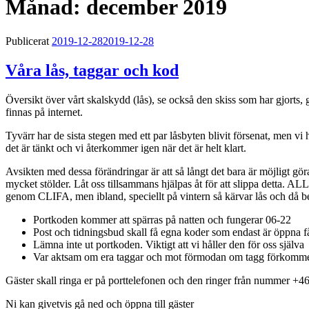
Månad:
december 2019
Publicerat
2019-12-28
2019-12-28
Våra lås, taggar och kod
Översikt över vårt skalskydd (lås), se också den skiss som har gjorts,
finnas på internet.
Tyvärr har de sista stegen med ett par låsbyten blivit försenat, men vi
det är tänkt och vi återkommer igen när det är helt klart.
Avsikten med dessa förändringar är att så långt det bara är möjligt gör
mycket stölder. Låt oss tillsammans hjälpas åt för att slippa detta. ALLA h
genom CLIFA, men ibland, speciellt på vintern så kärvar lås och då be
Portkoden kommer att spärras på natten och fungerar 06-22
Post och tidningsbud skall få egna koder som endast är öppna 
Lämna inte ut portkoden. Viktigt att vi håller den för oss själva
Var aktsam om era taggar och mot förmodan om tagg förkommer 
Gäster skall ringa er på porttelefonen och den ringer från nummer +46 
Ni kan givetvis gå ned och öppna till gäster