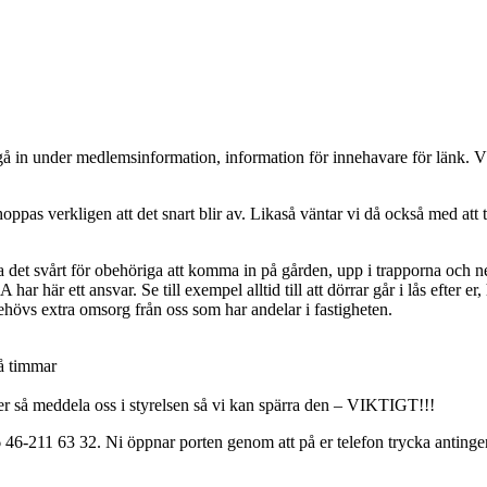
 gå in under medlemsinformation, information för innehavare för länk. VI
 hoppas verkligen att det snart blir av. Likaså väntar vi då också med a
a det svårt för obehöriga att komma in på gården, upp i trapporna och ne
ar här ett ansvar. Se till exempel alltid till att dörrar går i lås efter er,
hövs extra omsorg från oss som har andelar i fastigheten.
få timmar
så meddela oss i styrelsen så vi kan spärra den – VIKTIGT!!!
46-211 63 32. Ni öppnar porten genom att på er telefon trycka antingen 