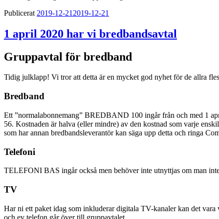
Publicerat
2019-12-21
2019-12-21
1 april 2020 har vi bredbandsavtal
Gruppavtal för bredband
Tidig julklapp! Vi tror att detta är en mycket god nyhet för de allra fles
Bredband
Ett ”normalabonnemang” BREDBAND 100 ingår från och med 1 april 2020
56. Kostnaden är halva (eller mindre) av den kostnad som varje ens
som har annan bredbandsleverantör kan säga upp detta och ringa Comhem
Telefoni
TELEFONI BAS ingår också men behöver inte utnyttjas om man inte 
TV
Har ni ett paket idag som inkluderar digitala TV-kanaler kan det var
och ev telefon går över till gruppavtalet.