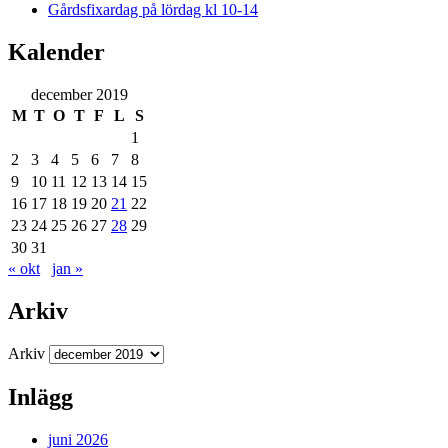
Gårdsfixardag på lördag kl 10-14
Kalender
december 2019
M
T
O
T
F
L
S
1
2
3
4
5
6
7
8
9
10
11
12
13
14
15
16
17
18
19
20
21
22
23
24
25
26
27
28
29
30
31
« okt
jan »
Arkiv
Arkiv
Inlägg
juni 2026