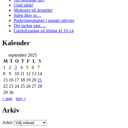
Glad påsk!
Motioner till årsmötet
Julen åker ut…
Parkeringsplatser i garage uthyres
Det lackar mot….
Gårdsfixardag på lördag kl 10-14
Kalender
september 2025
M
T
O
T
F
L
S
1
2
3
4
5
6
7
8
9
10
11
12
13
14
15
16
17
18
19
20
21
22
23
24
25
26
27
28
29
30
« aug
nov »
Arkiv
Arkiv