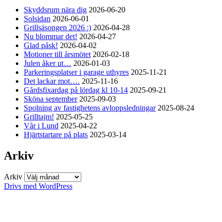
Skyddsrum nära dig
2026-06-20
Solsidan
2026-06-01
Grillsäsongen 2026 :)
2026-04-28
Nu blommar det!
2026-04-27
Glad påsk!
2026-04-02
Motioner till årsmötet
2026-02-18
Julen åker ut…
2026-01-03
Parkeringsplatser i garage uthyres
2025-11-21
Det lackar mot….
2025-11-16
Gårdsfixardag på lördag kl 10-14
2025-09-21
Sköna september
2025-09-03
Spolning av fastighetens avloppsledningar
2025-08-24
Grilltajm!
2025-05-25
Vår i Lund
2025-04-22
Hjärtstartare på plats
2025-03-14
Arkiv
Arkiv
Drivs med WordPress