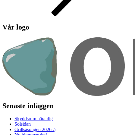
Vår logo
Senaste inläggen
Skyddsrum nära dig
Solsidan
Grillsäsongen 2026 :)
Nu blommar det!