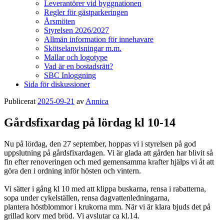
Leverantörer vid byggnationen
Regler för gästparkeringen
Årsmöten
Styrelsen 2026/2027
Allmän information för innehavare
Skötselanvisningar m.m.
Mallar och logotype
Vad är en bostadsrätt?
SBC Inloggning
Sida för diskussioner
Publicerat
2025-09-21
av
Annica
Gårdsfixardag på lördag kl 10-14
Nu på lördag, den 27 september, hoppas vi i styrelsen på god
uppslutning på gårdsfixardagen. Vi är glada att gården har blivit så
fin efter renoveringen och med gemensamma krafter hjälps vi åt att
göra den i ordning inför hösten och vintern.
Vi sätter i gång kl 10 med att klippa buskarna, rensa i rabatterna,
sopa under cykelställen, rensa dagvattenledningarna,
plantera höstblommor i krukorna mm. När vi är klara bjuds det på
grillad korv med bröd. Vi avslutar ca kl.14.