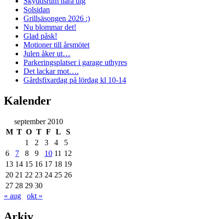
Skyddsrum nära dig
Solsidan
Grillsäsongen 2026 :)
Nu blommar det!
Glad påsk!
Motioner till årsmötet
Julen åker ut…
Parkeringsplatser i garage uthyres
Det lackar mot….
Gårdsfixardag på lördag kl 10-14
Kalender
september 2010
M
T
O
T
F
L
S
1
2
3
4
5
6
7
8
9
10
11
12
13
14
15
16
17
18
19
20
21
22
23
24
25
26
27
28
29
30
« aug
okt »
Arkiv