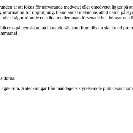
runden är att fokus för närvarande medvetet eller omedvetet ligger på att
klig information för uppföljning, bland annat utelämnas alltid namn på st
vhandlar frågor rörande enskilda medlemmars försenade betalningar och l
bliceras på hemsidan, på liknande sätt som fram tills nu skett med protok
dlemmarna!
ssidorna.
tet ägde rum. Anteckningar från måndagens styrelsemöte publiceras inom