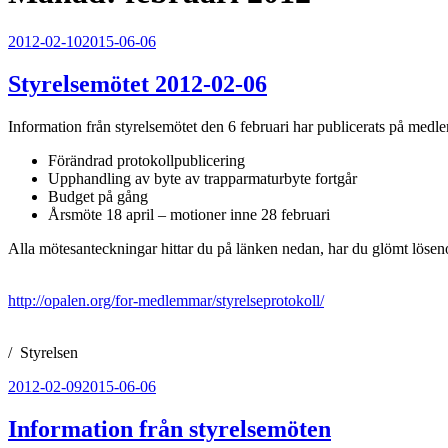
Publicerat
2012-02-10
2015-06-06
Styrelsemötet 2012-02-06
Information från styrelsemötet den 6 februari har publicerats på medl
Förändrad protokollpublicering
Upphandling av byte av trapparmaturbyte fortgår
Budget på gång
Årsmöte 18 april – motioner inne 28 februari
Alla mötesanteckningar hittar du på länken nedan, har du glömt lösen
http://opalen.org/for-medlemmar/styrelseprotokoll/
/ Styrelsen
Publicerat
2012-02-09
2015-06-06
Information från styrelsemöten