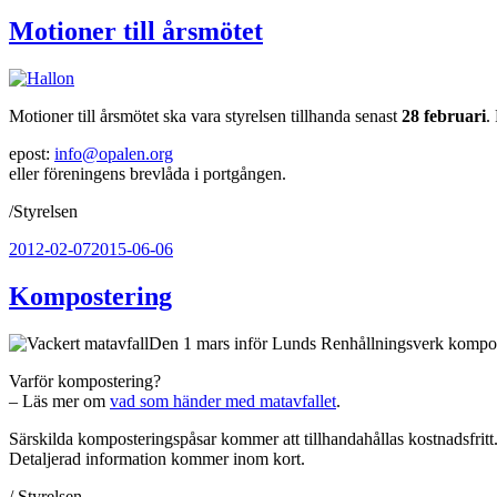
Motioner till årsmötet
Motioner till årsmötet ska vara styrelsen tillhanda senast
28 februari
.
epost:
info@opalen.org
eller föreningens brevlåda i portgången.
/Styrelsen
Publicerat
2012-02-07
2015-06-06
Kompostering
Den 1 mars inför Lunds Renhållningsverk komposte
Varför kompostering?
– Läs mer om
vad som händer med matavfallet
.
Särskilda komposteringspåsar kommer att tillhandahållas kostnadsfritt
Detaljerad information kommer inom kort.
/ Styrelsen