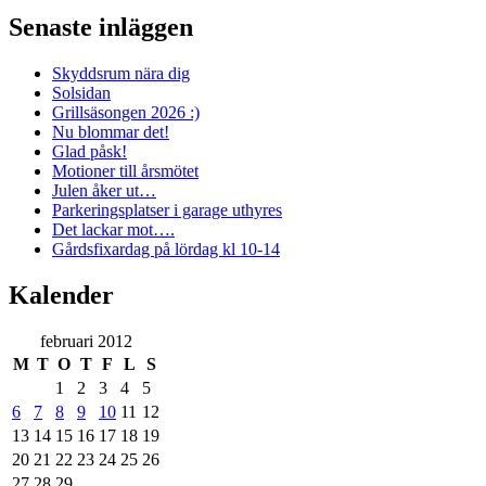
Senaste inläggen
Skyddsrum nära dig
Solsidan
Grillsäsongen 2026 :)
Nu blommar det!
Glad påsk!
Motioner till årsmötet
Julen åker ut…
Parkeringsplatser i garage uthyres
Det lackar mot….
Gårdsfixardag på lördag kl 10-14
Kalender
februari 2012
M
T
O
T
F
L
S
1
2
3
4
5
6
7
8
9
10
11
12
13
14
15
16
17
18
19
20
21
22
23
24
25
26
27
28
29