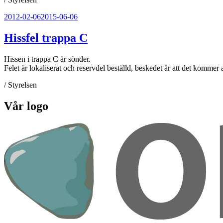
Publicerat
2012-02-06
2015-06-06
Hissfel trappa C
Hissen i trappa C är sönder.
Felet är lokaliserat och reservdel beställd, beskedet är att det komme
/ Styrelsen
Vår logo