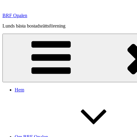
Hoppa
till
BRF Opalen
innehåll
Lunds bästa bostadsrättsförening
Hem
Om BRF Opalen