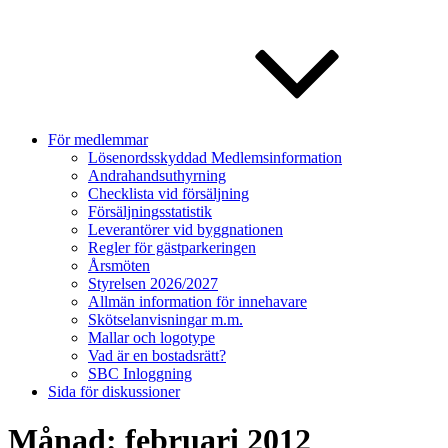
För medlemmar
Lösenordsskyddad Medlemsinformation
Andrahandsuthyrning
Checklista vid försäljning
Försäljningsstatistik
Leverantörer vid byggnationen
Regler för gästparkeringen
Årsmöten
Styrelsen 2026/2027
Allmän information för innehavare
Skötselanvisningar m.m.
Mallar och logotype
Vad är en bostadsrätt?
SBC Inloggning
Sida för diskussioner
Månad:
februari 2012