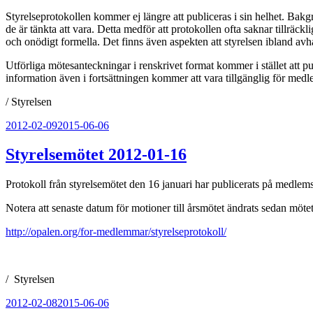
Styrelseprotokollen kommer ej längre att publiceras i sin helhet. Bakg
de är tänkta att vara. Detta medför att protokollen ofta saknar tillräc
och onödigt formella. Det finns även aspekten att styrelsen ibland a
Utförliga mötesanteckningar i renskrivet format kommer i stället att pu
information även i fortsättningen kommer att vara tillgänglig för me
/ Styrelsen
Publicerat
2012-02-09
2015-06-06
Styrelsemötet 2012-01-16
Protokoll från styrelsemötet den 16 januari har publicerats på medlem
Notera att senaste datum för motioner till årsmötet ändrats sedan mö
http://opalen.org/for-medlemmar/styrelseprotokoll/
/ Styrelsen
Publicerat
2012-02-08
2015-06-06