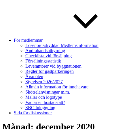
För medlemmar
Lösenordsskyddad Medlemsinformation
Andrahandsuthyrning
Checklista vid försäljning
Försäljningsstatistik
Leverantörer vid byggnationen
Regler för gästparkeringen
Årsmöten
Styrelsen 2026/2027
Allmän information för innehavare
Skötselanvisningar m.m.
Mallar och logotype
Vad är en bostadsrätt?
SBC Inloggning
Sida för diskussioner
Månad:
december 2020