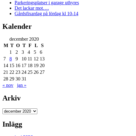
Parkeringsplatser i garage uthyres
Det lackar mot….
Gårdsfixardag på lördag kl 10-14
Kalender
december 2020
M
T
O
T
F
L
S
1
2
3
4
5
6
7
8
9
10
11
12
13
14
15
16
17
18
19
20
21
22
23
24
25
26
27
28
29
30
31
« nov
jan »
Arkiv
Arkiv
Inlägg