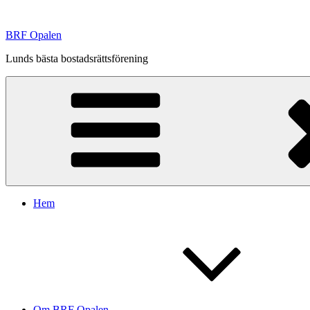
Hoppa
till
BRF Opalen
innehåll
Lunds bästa bostadsrättsförening
Hem
Om BRF Opalen