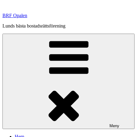
Hoppa
till
BRF Opalen
innehåll
Lunds bästa bostadsrättsförening
Meny
Hem