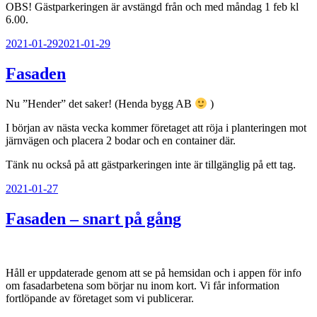
OBS! Gästparkeringen är avstängd från och med måndag 1 feb kl
6.00.
Publicerat
2021-01-29
2021-01-29
Fasaden
Nu ”Hender” det saker! (Henda bygg AB
)
I början av nästa vecka kommer företaget att röja i planteringen mot
järnvägen och placera 2 bodar och en container där.
Tänk nu också på att gästparkeringen inte är tillgänglig på ett tag.
Publicerat
2021-01-27
Fasaden – snart på gång
Håll er uppdaterade genom att se på hemsidan och i appen för info
om fasadarbetena som börjar nu inom kort. Vi får information
fortlöpande av företaget som vi publicerar.