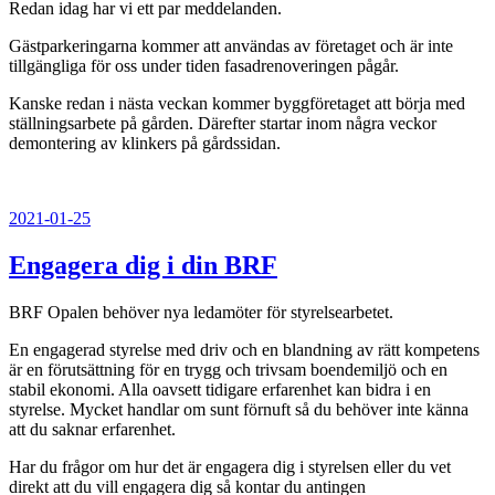
Redan idag har vi ett par meddelanden.
Gästparkeringarna kommer att användas av företaget och är inte
tillgängliga för oss under tiden fasadrenoveringen pågår.
Kanske redan i nästa veckan kommer byggföretaget att börja med
ställningsarbete på gården. Därefter startar inom några veckor
demontering av klinkers på gårdssidan.
Publicerat
2021-01-25
Engagera dig i din BRF
BRF Opalen behöver nya ledamöter för styrelsearbetet.
En engagerad styrelse med driv och en blandning av rätt kompetens
är en förutsättning för en trygg och trivsam boendemiljö och en
stabil ekonomi. Alla oavsett tidigare erfarenhet kan bidra i en
styrelse. Mycket handlar om sunt förnuft så du behöver inte känna
att du saknar erfarenhet.
Har du frågor om hur det är engagera dig i styrelsen eller du vet
direkt att du vill engagera dig så kontar du antingen