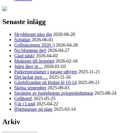
Senaste inlägg
Skyddsrum nära dig
2026-06-20
Solsidan
2026-06-01
Grillsäsongen 2026 :)
2026-04-28
Nu blommar det!
2026-04-27
Glad påsk!
2026-04-02
Motioner till årsmötet
2026-02-18
Julen åker ut…
2026-01-03
Parkeringsplatser i garage uthyres
2025-11-21
Det lackar mot….
2025-11-16
Gårdsfixardag på lördag kl 10-14
2025-09-21
Sköna september
2025-09-03
Spolning av fastighetens avloppsledningar
2025-08-24
Grilltajm!
2025-05-25
Vår i Lund
2025-04-22
Hjärtstartare på plats
2025-03-14
Arkiv