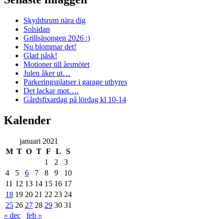
Skyddsrum nära dig
Solsidan
Grillsäsongen 2026 :)
Nu blommar det!
Glad påsk!
Motioner till årsmötet
Julen åker ut…
Parkeringsplatser i garage uthyres
Det lackar mot….
Gårdsfixardag på lördag kl 10-14
Kalender
januari 2021
M
T
O
T
F
L
S
1
2
3
4
5
6
7
8
9
10
11
12
13
14
15
16
17
18
19
20
21
22
23
24
25
26
27
28
29
30
31
« dec
feb »