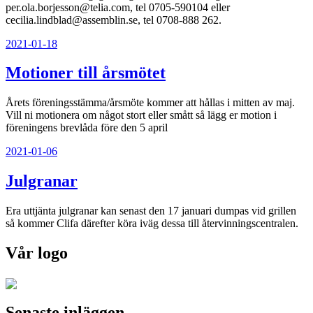
per.ola.borjesson@telia.com, tel 0705-590104 eller
cecilia.lindblad@assemblin.se, tel 0708-888 262.
Publicerat
2021-01-18
Motioner till årsmötet
Årets föreningsstämma/årsmöte kommer att hållas i mitten av maj.
Vill ni motionera om något stort eller smått så lägg er motion i
föreningens brevlåda före den 5 april
Publicerat
2021-01-06
Julgranar
Era uttjänta julgranar kan senast den 17 januari dumpas vid grillen
så kommer Clifa därefter köra iväg dessa till återvinningscentralen.
Vår logo
Senaste inläggen