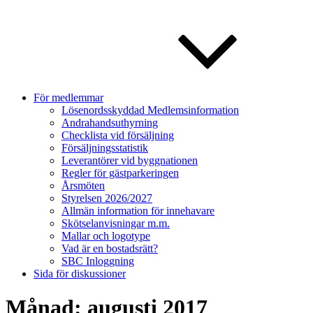
För medlemmar
Lösenordsskyddad Medlemsinformation
Andrahandsuthyrning
Checklista vid försäljning
Försäljningsstatistik
Leverantörer vid byggnationen
Regler för gästparkeringen
Årsmöten
Styrelsen 2026/2027
Allmän information för innehavare
Skötselanvisningar m.m.
Mallar och logotype
Vad är en bostadsrätt?
SBC Inloggning
Sida för diskussioner
Månad:
augusti 2017