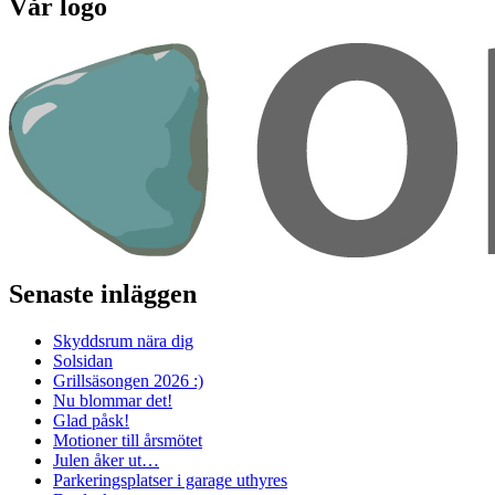
Vår logo
Senaste inläggen
Skyddsrum nära dig
Solsidan
Grillsäsongen 2026 :)
Nu blommar det!
Glad påsk!
Motioner till årsmötet
Julen åker ut…
Parkeringsplatser i garage uthyres