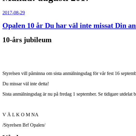
Publicerat
2017-08-29
Opalen 10 år Du har väl inte missat Din a
10-års jubileum
Styrelsen vill påminna om sista anmälningsdag för vår fest 16 septem
Du missar väl inte detta!
Sista anmälningsdag är nu på fredag 1 september. Se tidigare utdelat
V Ä L K O M NA
/Styrelsen Brf Opalen/