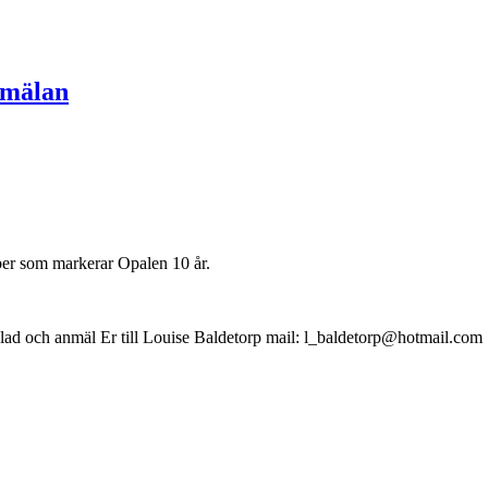
nmälan
ber som markerar Opalen 10 år.
 blad och anmäl Er till Louise Baldetorp mail: l_baldetorp@hotmail.com