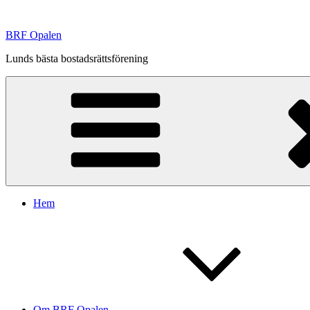
Hoppa
till
BRF Opalen
innehåll
Lunds bästa bostadsrättsförening
Hem
Om BRF Opalen