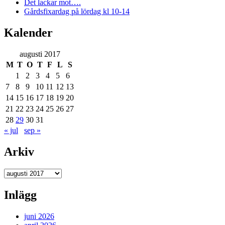
Det lackar mot….
Gårdsfixardag på lördag kl 10-14
Kalender
augusti 2017
M
T
O
T
F
L
S
1
2
3
4
5
6
7
8
9
10
11
12
13
14
15
16
17
18
19
20
21
22
23
24
25
26
27
28
29
30
31
« jul
sep »
Arkiv
Arkiv
Inlägg
juni 2026