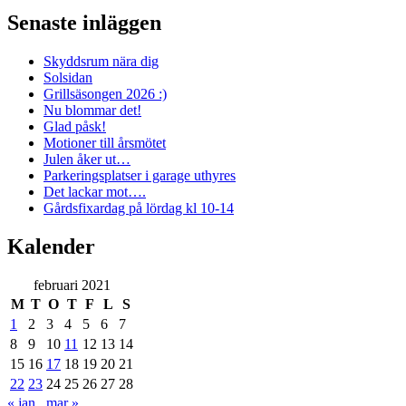
Senaste inläggen
Skyddsrum nära dig
Solsidan
Grillsäsongen 2026 :)
Nu blommar det!
Glad påsk!
Motioner till årsmötet
Julen åker ut…
Parkeringsplatser i garage uthyres
Det lackar mot….
Gårdsfixardag på lördag kl 10-14
Kalender
februari 2021
M
T
O
T
F
L
S
1
2
3
4
5
6
7
8
9
10
11
12
13
14
15
16
17
18
19
20
21
22
23
24
25
26
27
28
« jan
mar »