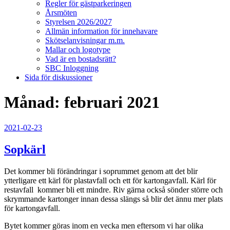
Regler för gästparkeringen
Årsmöten
Styrelsen 2026/2027
Allmän information för innehavare
Skötselanvisningar m.m.
Mallar och logotype
Vad är en bostadsrätt?
SBC Inloggning
Sida för diskussioner
Månad:
februari 2021
Publicerat
2021-02-23
Sopkärl
Det kommer bli förändringar i soprummet genom att det blir
ytterligare ett kärl för plastavfall och ett för kartongavfall. Kärl för
restavfall kommer bli ett mindre. Riv gärna också sönder större och
skrymmande kartonger innan dessa slängs så blir det ännu mer plats
för kartongavfall.
Bytet kommer göras inom en vecka men eftersom vi har olika