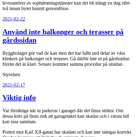
leverantörer av sophämtningstjänster kan det bli trångt en dag eller
två innan bytet hunnit genomföras.
Publicerat
2021-02-22
Använd inte balkonger och terasser på
gårdssidan
Byggbolaget gör vad de kan men det har fallit ned delar av våra
klinkers på balkonger och terasser. Gå därför inte ut på gårdssidan
förrän det är klart. Senare kommer samma procedur på utsidan.
Styrelsen
Publicerat
2021-02-17
Viktig info
Var försiktiga när ni parkerar i garaget där det finns stöttor. Om
dessa körs på finns risk att garagetaket kan skadas och i värsta fall
kan rasa samman.
Porten mot Karl XII-gatan har skadats och kan inte stängas korrekt.