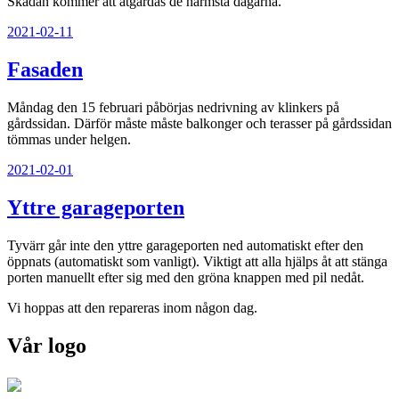
Skadan kommer att åtgärdas de närmsta dagarna.
Publicerat
2021-02-11
Fasaden
Måndag den 15 februari påbörjas nedrivning av klinkers på
gårdssidan. Därför måste måste balkonger och terasser på gårdssidan
tömmas under helgen.
Publicerat
2021-02-01
Yttre garageporten
Tyvärr går inte den yttre garageporten ned automatiskt efter den
öppnats (automatiskt som vanligt). Viktigt att alla hjälps åt att stänga
porten manuellt efter sig med den gröna knappen med pil nedåt.
Vi hoppas att den repareras inom någon dag.
Vår logo