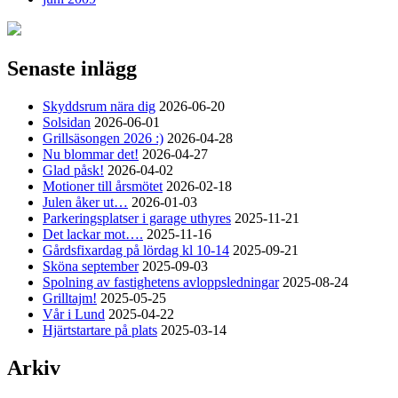
Senaste inlägg
Skyddsrum nära dig
2026-06-20
Solsidan
2026-06-01
Grillsäsongen 2026 :)
2026-04-28
Nu blommar det!
2026-04-27
Glad påsk!
2026-04-02
Motioner till årsmötet
2026-02-18
Julen åker ut…
2026-01-03
Parkeringsplatser i garage uthyres
2025-11-21
Det lackar mot….
2025-11-16
Gårdsfixardag på lördag kl 10-14
2025-09-21
Sköna september
2025-09-03
Spolning av fastighetens avloppsledningar
2025-08-24
Grilltajm!
2025-05-25
Vår i Lund
2025-04-22
Hjärtstartare på plats
2025-03-14
Arkiv