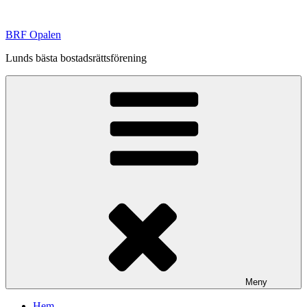
Hoppa
till
BRF Opalen
innehåll
Lunds bästa bostadsrättsförening
Meny
Hem