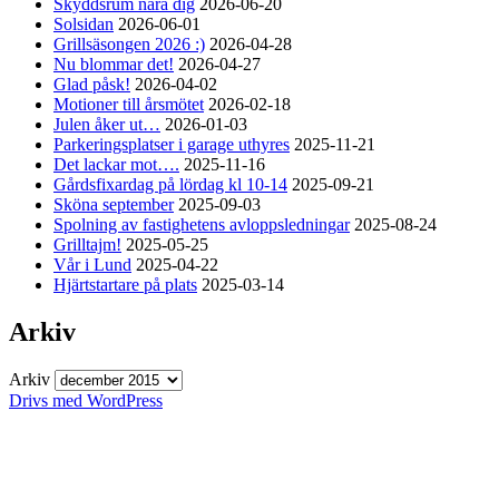
Skyddsrum nära dig
2026-06-20
Solsidan
2026-06-01
Grillsäsongen 2026 :)
2026-04-28
Nu blommar det!
2026-04-27
Glad påsk!
2026-04-02
Motioner till årsmötet
2026-02-18
Julen åker ut…
2026-01-03
Parkeringsplatser i garage uthyres
2025-11-21
Det lackar mot….
2025-11-16
Gårdsfixardag på lördag kl 10-14
2025-09-21
Sköna september
2025-09-03
Spolning av fastighetens avloppsledningar
2025-08-24
Grilltajm!
2025-05-25
Vår i Lund
2025-04-22
Hjärtstartare på plats
2025-03-14
Arkiv
Arkiv
Drivs med WordPress