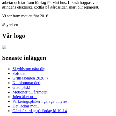
arbetar och tar fram förslag för vårt hus. Likaså hoppas vi att
grindens elektriska kodlås på gårdssidan snart blir reparerat.
Vi ser fram mot ett fint 2016
/Styrelsen
Vår logo
Senaste inläggen
Skyddsrum nära dig
Solsidan
Grillsäsongen 2026 :)
Nu blommar det!
Glad påsk!
Motioner till årsmötet
Julen åker ut…
Parkeringsplatser i garage uthyres
Det lackar mot….
Gårdsfixardag på lördag kl 10-14