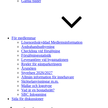
Gamla bilder
För medlemmar
Lösenordsskyddad Medlemsinformation
Andrahandsuthyrning
Checklista vid försäljning
Försäljningsstatistik
Leverantörer vid byggnationen
Regler för gästparkeringen
Årsmöten
Styrelsen 2026/2027
Allmän information för innehavare
Skötselanvisningar m.m.
Mallar och logotype
Vad är en bostadsrätt?
SBC Inloggning
Sida för diskussioner