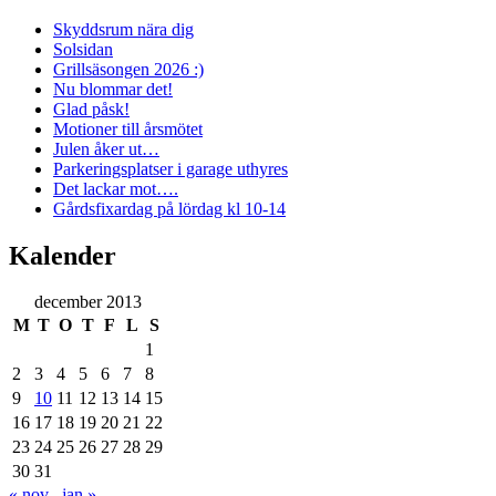
Skyddsrum nära dig
Solsidan
Grillsäsongen 2026 :)
Nu blommar det!
Glad påsk!
Motioner till årsmötet
Julen åker ut…
Parkeringsplatser i garage uthyres
Det lackar mot….
Gårdsfixardag på lördag kl 10-14
Kalender
december 2013
M
T
O
T
F
L
S
1
2
3
4
5
6
7
8
9
10
11
12
13
14
15
16
17
18
19
20
21
22
23
24
25
26
27
28
29
30
31
« nov
jan »