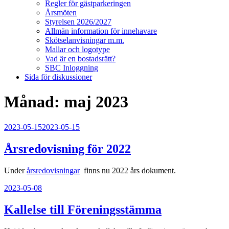
Regler för gästparkeringen
Årsmöten
Styrelsen 2026/2027
Allmän information för innehavare
Skötselanvisningar m.m.
Mallar och logotype
Vad är en bostadsrätt?
SBC Inloggning
Sida för diskussioner
Månad:
maj 2023
Publicerat
2023-05-15
2023-05-15
Årsredovisning för 2022
Under
årsredovisningar
finns nu 2022 års dokument.
Publicerat
2023-05-08
Kallelse till Föreningsstämma