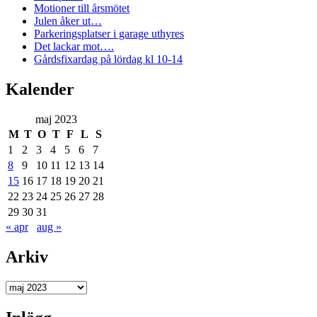
Motioner till årsmötet
Julen åker ut…
Parkeringsplatser i garage uthyres
Det lackar mot….
Gårdsfixardag på lördag kl 10-14
Kalender
maj 2023
M
T
O
T
F
L
S
1
2
3
4
5
6
7
8
9
10
11
12
13
14
15
16
17
18
19
20
21
22
23
24
25
26
27
28
29
30
31
« apr
aug »
Arkiv
Arkiv