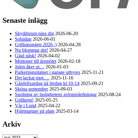
Senaste inlägg
Skyddsrum nära dig
2026-06-20
Solsidan
2026-06-01
Grillsäsongen 2026 :)
2026-04-28
Nu blommar det!
2026-04-27
Glad påsk!
2026-04-02
Motioner till årsmötet
2026-02-18
Julen åker ut…
2026-01-03
Parkeringsplatser i garage uthyres
2025-11-21
Det lackar mot….
2025-11-16
Gårdsfixardag på lördag kl 10-14
2025-09-21
Sköna september
2025-09-03
Spolning av fastighetens avloppsledningar
2025-08-24
Grilltajm!
2025-05-25
Vår i Lund
2025-04-22
Hjärtstartare på plats
2025-03-14
Arkiv
Arkiv