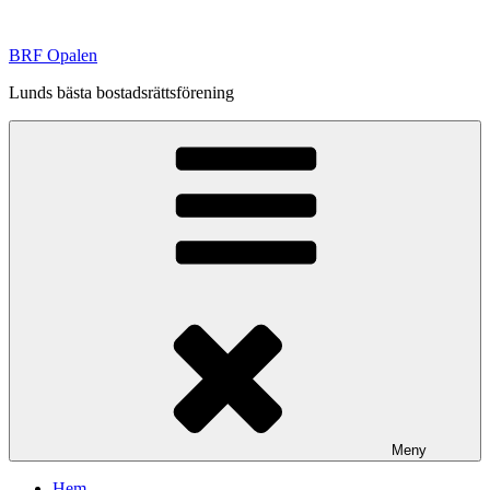
Hoppa
till
BRF Opalen
innehåll
Lunds bästa bostadsrättsförening
Meny
Hem