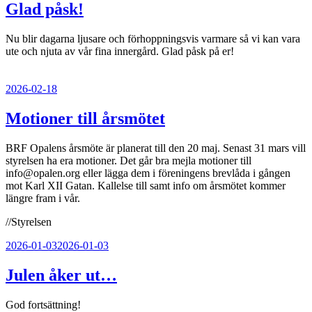
Glad påsk!
Nu blir dagarna ljusare och förhoppningsvis varmare så vi kan vara
ute och njuta av vår fina innergård. Glad påsk på er!
Publicerat
2026-02-18
Motioner till årsmötet
BRF Opalens årsmöte är planerat till den 20 maj. Senast 31 mars vill
styrelsen ha era motioner. Det går bra mejla motioner till
info@opalen.org eller lägga dem i föreningens brevlåda i gången
mot Karl XII Gatan. Kallelse till samt info om årsmötet kommer
längre fram i vår.
//Styrelsen
Publicerat
2026-01-03
2026-01-03
Julen åker ut…
God fortsättning!