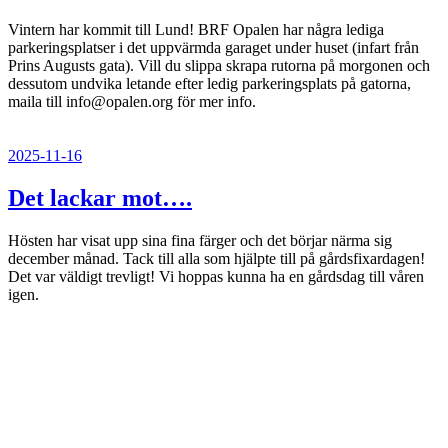
Vintern har kommit till Lund! BRF Opalen har några lediga
parkeringsplatser i det uppvärmda garaget under huset (infart från
Prins Augusts gata). Vill du slippa skrapa rutorna på morgonen och
dessutom undvika letande efter ledig parkeringsplats på gatorna,
maila till info@opalen.org för mer info.
Publicerat
2025-11-16
Det lackar mot….
Hösten har visat upp sina fina färger och det börjar närma sig
december månad. Tack till alla som hjälpte till på gårdsfixardagen!
Det var väldigt trevligt! Vi hoppas kunna ha en gårdsdag till våren
igen.