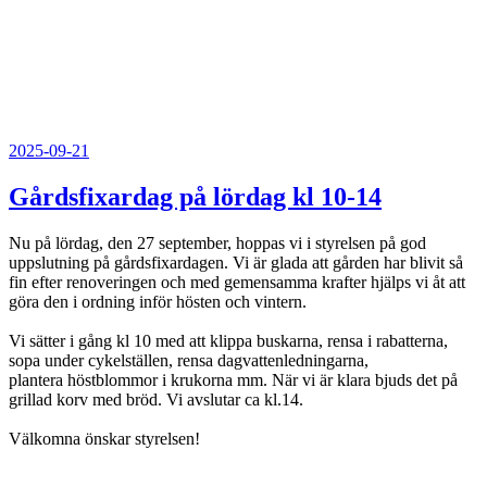
Publicerat
2025-09-21
Gårdsfixardag på lördag kl 10-14
Nu på lördag, den 27 september, hoppas vi i styrelsen på god
uppslutning på gårdsfixardagen. Vi är glada att gården har blivit så
fin efter renoveringen och med gemensamma krafter hjälps vi åt att
göra den i ordning inför hösten och vintern.
Vi sätter i gång kl 10 med att klippa buskarna, rensa i rabatterna,
sopa under cykelställen, rensa dagvattenledningarna,
plantera höstblommor i krukorna mm. När vi är klara bjuds det på
grillad korv med bröd. Vi avslutar ca kl.14.
Välkomna önskar styrelsen!