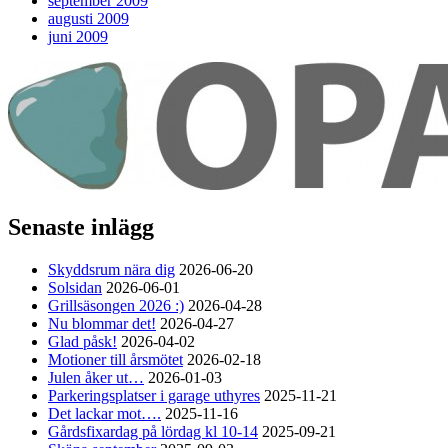
september 2009
augusti 2009
juni 2009
Senaste inlägg
Skyddsrum nära dig
2026-06-20
Solsidan
2026-06-01
Grillsäsongen 2026 :)
2026-04-28
Nu blommar det!
2026-04-27
Glad påsk!
2026-04-02
Motioner till årsmötet
2026-02-18
Julen åker ut…
2026-01-03
Parkeringsplatser i garage uthyres
2025-11-21
Det lackar mot….
2025-11-16
Gårdsfixardag på lördag kl 10-14
2025-09-21