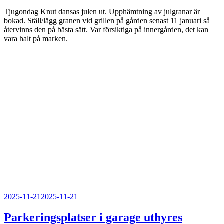
Tjugondag Knut dansas julen ut. Upphämtning av julgranar är
bokad. Ställ/lägg granen vid grillen på gården senast 11 januari så
återvinns den på bästa sätt. Var försiktiga på innergården, det kan
vara halt på marken.
Publicerat
2025-11-21
2025-11-21
Parkeringsplatser i garage uthyres