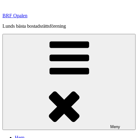
Hoppa
till
BRF Opalen
innehåll
Lunds bästa bostadsrättsförening
Meny
Hem