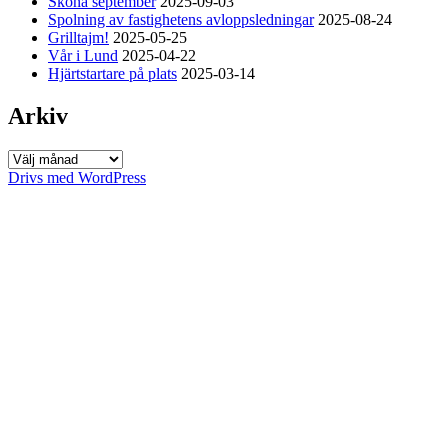
Sköna september
2025-09-03
Spolning av fastighetens avloppsledningar
2025-08-24
Grilltajm!
2025-05-25
Vår i Lund
2025-04-22
Hjärtstartare på plats
2025-03-14
Arkiv
Arkiv
Drivs med WordPress