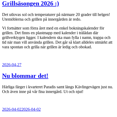
Grillsäsongen 2026 :)
Det utlovas sol och temperaturer på närmare 20 grader till helgen!
Utemöblerna och grillen på innergården är redo.
Vi fortsätter som förra året med en enkel bokningskalender för
grillen. Det finns en plastmapp med kalender i trälådan där
grillverktygen ligger. I kalendern ska man fylla i namn, trappa och
tid när man vill använda grillen. Det går så klart alldeles utmärkt att
vara spontan och grilla när grillen är ledig och obokad.
Publicerat
2026-04-27
Nu blommar det!
Härliga färger i kvarteret Paradis samt längs Kävlingevägen just nu.
Och även inne på vår fina innergård. Ut och njut!
Publicerat
2026-04-02
2026-04-02