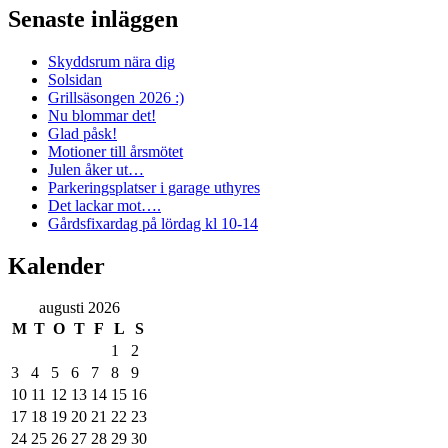
Senaste inläggen
Skyddsrum nära dig
Solsidan
Grillsäsongen 2026 :)
Nu blommar det!
Glad påsk!
Motioner till årsmötet
Julen åker ut…
Parkeringsplatser i garage uthyres
Det lackar mot….
Gårdsfixardag på lördag kl 10-14
Kalender
augusti 2026
M
T
O
T
F
L
S
1
2
3
4
5
6
7
8
9
10
11
12
13
14
15
16
17
18
19
20
21
22
23
24
25
26
27
28
29
30