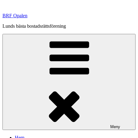
Hoppa
till
BRF Opalen
innehåll
Lunds bästa bostadsrättsförening
Meny
Hem