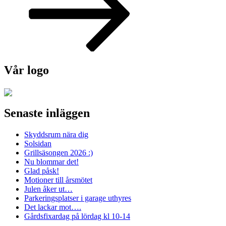
Vår logo
Senaste inläggen
Skyddsrum nära dig
Solsidan
Grillsäsongen 2026 :)
Nu blommar det!
Glad påsk!
Motioner till årsmötet
Julen åker ut…
Parkeringsplatser i garage uthyres
Det lackar mot….
Gårdsfixardag på lördag kl 10-14