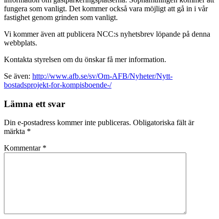
fungera som vanligt. Det kommer också vara möjligt att gå in i vår
fastighet genom grinden som vanligt.
Vi kommer även att publicera NCC:s nyhetsbrev löpande på denna
webbplats.
Kontakta styrelsen om du önskar få mer information.
Se även:
http://www.afb.se/sv/Om-AFB/Nyheter/Nytt-
bostadsprojekt-for-kompisboende-/
Lämna ett svar
Din e-postadress kommer inte publiceras.
Obligatoriska fält är
märkta
*
Kommentar
*