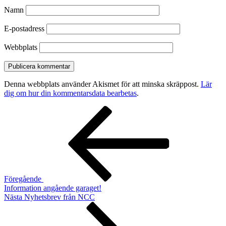
Namn
E-postadress
Webbplats
Denna webbplats använder Akismet för att minska skräppost.
Lär
dig om hur din kommentarsdata bearbetas
.
Inläggsnavigering
Föregående
inlägg
Föregående
Information angående garaget!
Nästa
Nästa
Nyhetsbrev från NCC
inlägg