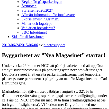
Regler för gästparkeringen
Årsmöten
Styrelsen 2026/2027
Allmän information för innehavare
Skötselanvisningar m.m.
Mallar och logotype
Vad är en bostadsrätt?
SBC Inloggning
Sida för diskussioner
Publicerat
2010-06-24
2015-06-06
av
binerosupport
Byggarbetet av ”Nya Magasinet” startar!
Under vecka 26 kommer NCC att påbörja arbetet med att uppföra
ett nytt studentbostadshus på parkeringsytan norr om vår fastighet.
Det första steget är att ersätta parkeringsplatserna med temporära
platser (senare permanenta) på grönytan utanför Magasinet, mot Carl
Bernlunds gata.
Markarbeten för själva huset påbörjas i augusti (v. 32). Från
då kommer tyvärr våra gästparkeringsplatser vara otillgängliga under
ca 1 års tid. NCC arbetar nu med att ta fram ersättningsplatser åt oss
(och grannfastigheterna). Vi återkommer längre fram med mer
information om gästparkeringsplatserna. Sophämtningen kommer att