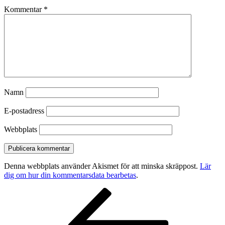
Kommentar
*
Namn
E-postadress
Webbplats
Denna webbplats använder Akismet för att minska skräppost.
Lär
dig om hur din kommentarsdata bearbetas
.
Inläggsnavigering
Föregående
inlägg