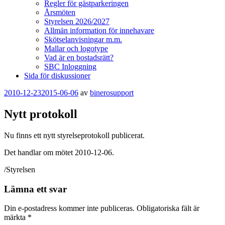
Regler för gästparkeringen
Årsmöten
Styrelsen 2026/2027
Allmän information för innehavare
Skötselanvisningar m.m.
Mallar och logotype
Vad är en bostadsrätt?
SBC Inloggning
Sida för diskussioner
Publicerat
2010-12-23
2015-06-06
av
binerosupport
Nytt protokoll
Nu finns ett nytt styrelseprotokoll publicerat.
Det handlar om mötet 2010-12-06.
/Styrelsen
Lämna ett svar
Din e-postadress kommer inte publiceras.
Obligatoriska fält är
märkta
*