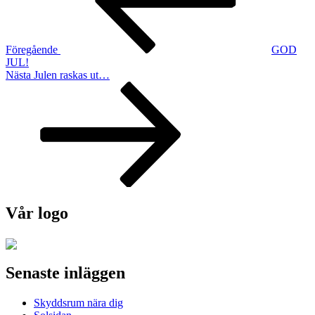
Föregående
GOD
JUL!
Nästa
Nästa
Julen raskas ut…
inlägg
Vår logo
Senaste inläggen
Skyddsrum nära dig