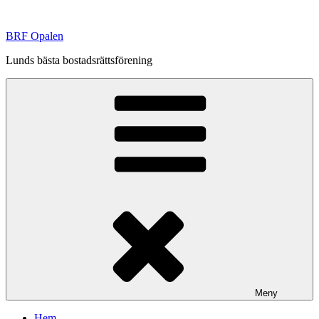
Hoppa
till
BRF Opalen
innehåll
Lunds bästa bostadsrättsförening
Meny
Hem