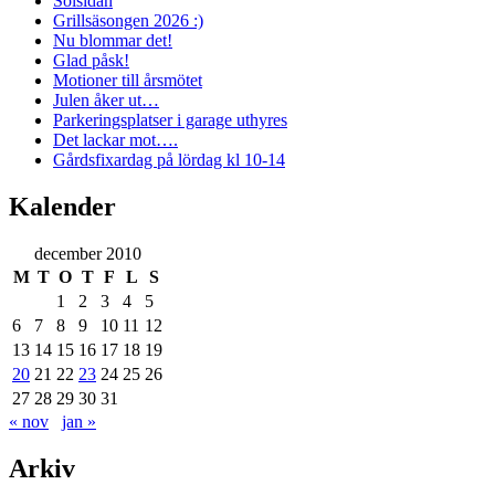
Solsidan
Grillsäsongen 2026 :)
Nu blommar det!
Glad påsk!
Motioner till årsmötet
Julen åker ut…
Parkeringsplatser i garage uthyres
Det lackar mot….
Gårdsfixardag på lördag kl 10-14
Kalender
december 2010
M
T
O
T
F
L
S
1
2
3
4
5
6
7
8
9
10
11
12
13
14
15
16
17
18
19
20
21
22
23
24
25
26
27
28
29
30
31
« nov
jan »
Arkiv