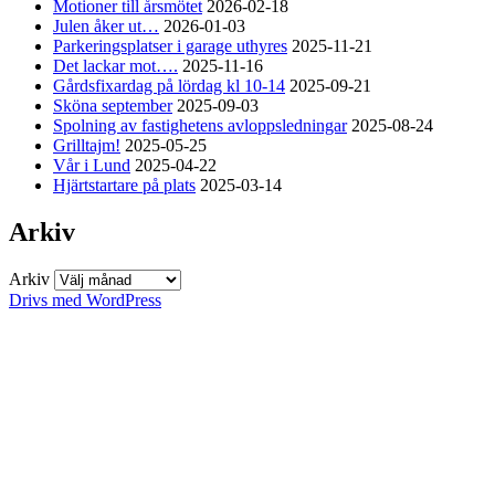
Motioner till årsmötet
2026-02-18
Julen åker ut…
2026-01-03
Parkeringsplatser i garage uthyres
2025-11-21
Det lackar mot….
2025-11-16
Gårdsfixardag på lördag kl 10-14
2025-09-21
Sköna september
2025-09-03
Spolning av fastighetens avloppsledningar
2025-08-24
Grilltajm!
2025-05-25
Vår i Lund
2025-04-22
Hjärtstartare på plats
2025-03-14
Arkiv
Arkiv
Drivs med WordPress