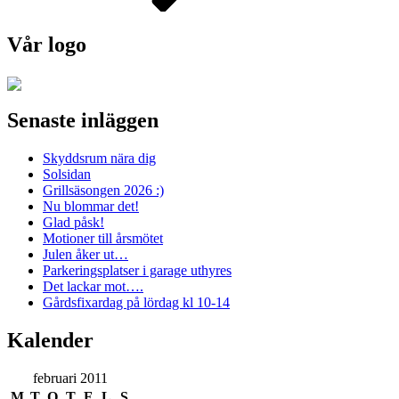
Vår logo
Senaste inläggen
Skyddsrum nära dig
Solsidan
Grillsäsongen 2026 :)
Nu blommar det!
Glad påsk!
Motioner till årsmötet
Julen åker ut…
Parkeringsplatser i garage uthyres
Det lackar mot….
Gårdsfixardag på lördag kl 10-14
Kalender
februari 2011
M
T
O
T
F
L
S