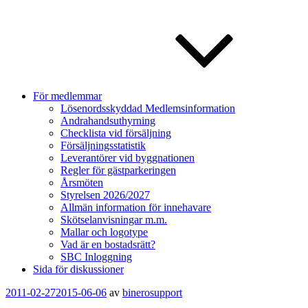
För medlemmar
Lösenordsskyddad Medlemsinformation
Andrahandsuthyrning
Checklista vid försäljning
Försäljningsstatistik
Leverantörer vid byggnationen
Regler för gästparkeringen
Årsmöten
Styrelsen 2026/2027
Allmän information för innehavare
Skötselanvisningar m.m.
Mallar och logotype
Vad är en bostadsrätt?
SBC Inloggning
Sida för diskussioner
Publicerat
2011-02-27
2015-06-06
av
binerosupport