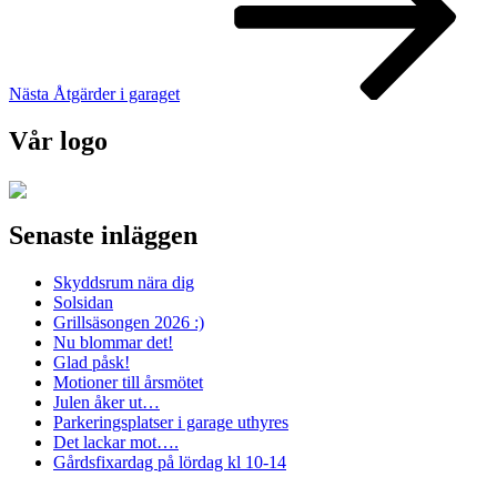
Nästa
Åtgärder i garaget
Vår logo
Senaste inläggen
Skyddsrum nära dig
Solsidan
Grillsäsongen 2026 :)
Nu blommar det!
Glad påsk!
Motioner till årsmötet
Julen åker ut…
Parkeringsplatser i garage uthyres
Det lackar mot….
Gårdsfixardag på lördag kl 10-14