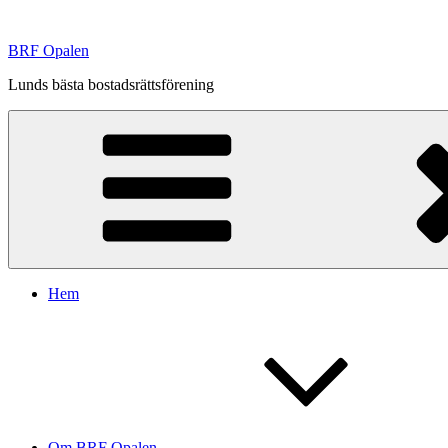
Hoppa
till
BRF Opalen
innehåll
Lunds bästa bostadsrättsförening
Hem
Om BRF Opalen