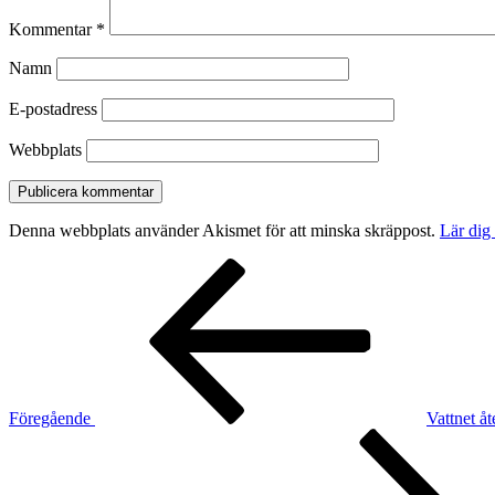
Kommentar
*
Namn
E-postadress
Webbplats
Denna webbplats använder Akismet för att minska skräppost.
Lär dig
Inläggsnavigering
Föregående
inlägg
Föregående
Vattnet åt
Nästa
inlägg