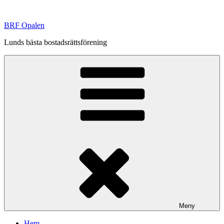
Hoppa
till
BRF Opalen
innehåll
Lunds bästa bostadsrättsförening
Meny
Hem