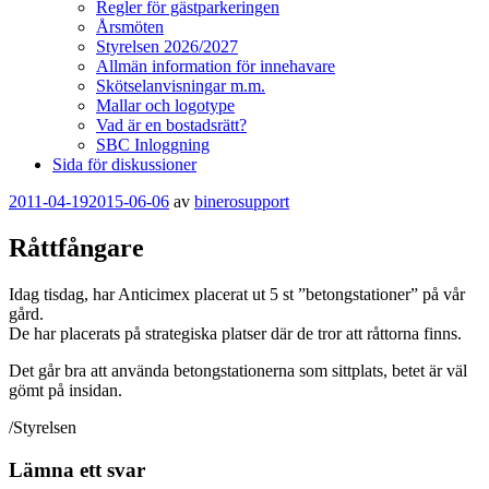
Regler för gästparkeringen
Årsmöten
Styrelsen 2026/2027
Allmän information för innehavare
Skötselanvisningar m.m.
Mallar och logotype
Vad är en bostadsrätt?
SBC Inloggning
Sida för diskussioner
Publicerat
2011-04-19
2015-06-06
av
binerosupport
Råttfångare
Idag tisdag, har Anticimex placerat ut 5 st ”betongstationer” på vår
gård.
De har placerats på strategiska platser där de tror att råttorna finns.
Det går bra att använda betongstationerna som sittplats, betet är väl
gömt på insidan.
/Styrelsen
Lämna ett svar