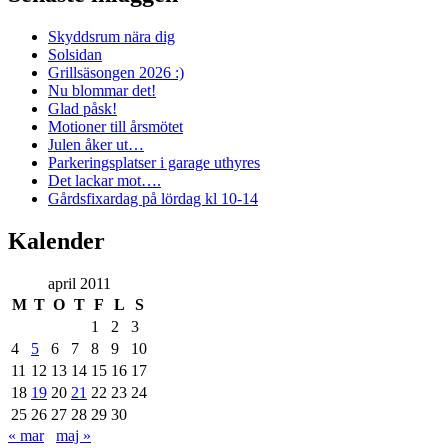
Skyddsrum nära dig
Solsidan
Grillsäsongen 2026 :)
Nu blommar det!
Glad påsk!
Motioner till årsmötet
Julen åker ut…
Parkeringsplatser i garage uthyres
Det lackar mot….
Gårdsfixardag på lördag kl 10-14
Kalender
april 2011
M
T
O
T
F
L
S
1
2
3
4
5
6
7
8
9
10
11
12
13
14
15
16
17
18
19
20
21
22
23
24
25
26
27
28
29
30
« mar
maj »