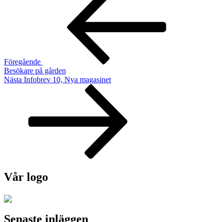
inlägg
Föregående
Besökare på gården
Nästa
Nästa
Infobrev 10, Nya magasinet
inlägg
Vår logo
Senaste inläggen