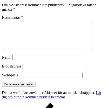
Din e-postadress kommer inte publiceras.
Obligatoriska fält är
märkta
*
Kommentar
*
Namn
E-postadress
Webbplats
Denna webbplats använder Akismet för att minska skräppost.
Lär
dig om hur din kommentarsdata bearbetas
.
Inläggsnavigering
Föregående