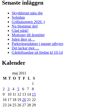
Senaste inläggen
Skyddsrum nära dig
Solsidan
Grillsäsongen 2026 :)
Nu blommar det!
Glad påsk!
Motioner till årsmötet
Julen åker ut…
Parkeringsplatser i garage uthyres
Det lackar mot….
Gårdsfixardag på lördag kl 10-14
Kalender
maj 2011
M
T
O
T
F
L
S
1
2
3
4
5
6
7
8
9
10
11
12
13
14
15
16
17
18
19
20
21
22
23
24
25
26
27
28
29