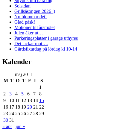
Skyddsrum nära dig
Solsidan
Grillsäsongen 2026 :)
Nu blommar det!
Glad påsk!
Motioner till årsmötet
Julen åker ut…
Parkeringsplatser i garage uthyres
Det lackar mot….
Gårdsfixardag på lördag kl 10-14
Kalender
maj 2011
M
T
O
T
F
L
S
1
2
3
4
5
6
7
8
9
10
11
12
13
14
15
16
17
18
19
20
21
22
23
24
25
26
27
28
29
30
31
« apr
jun »