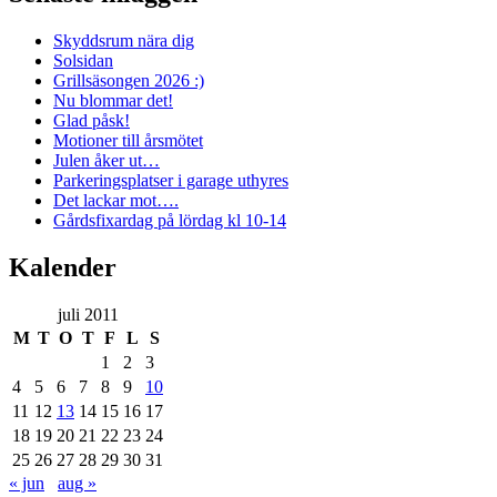
Skyddsrum nära dig
Solsidan
Grillsäsongen 2026 :)
Nu blommar det!
Glad påsk!
Motioner till årsmötet
Julen åker ut…
Parkeringsplatser i garage uthyres
Det lackar mot….
Gårdsfixardag på lördag kl 10-14
Kalender
juli 2011
M
T
O
T
F
L
S
1
2
3
4
5
6
7
8
9
10
11
12
13
14
15
16
17
18
19
20
21
22
23
24
25
26
27
28
29
30
31
« jun
aug »