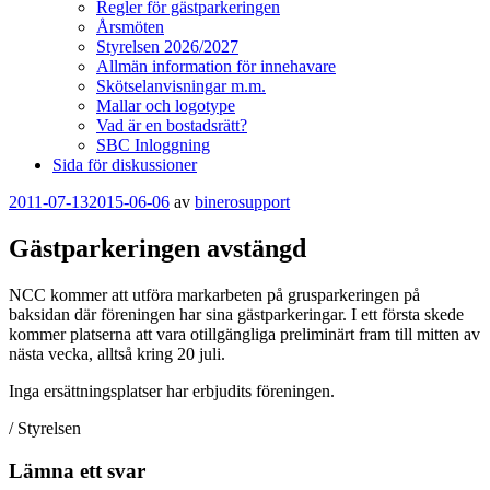
Regler för gästparkeringen
Årsmöten
Styrelsen 2026/2027
Allmän information för innehavare
Skötselanvisningar m.m.
Mallar och logotype
Vad är en bostadsrätt?
SBC Inloggning
Sida för diskussioner
Publicerat
2011-07-13
2015-06-06
av
binerosupport
Gästparkeringen avstängd
NCC kommer att utföra markarbeten på grusparkeringen på
baksidan där föreningen har sina gästparkeringar. I ett första skede
kommer platserna att vara otillgängliga preliminärt fram till mitten av
nästa vecka, alltså kring 20 juli.
Inga ersättningsplatser har erbjudits föreningen.
/ Styrelsen
Lämna ett svar