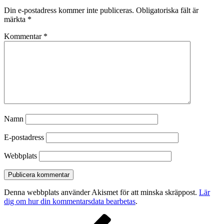
Din e-postadress kommer inte publiceras.
Obligatoriska fält är
märkta
*
Kommentar
*
Namn
E-postadress
Webbplats
Denna webbplats använder Akismet för att minska skräppost.
Lär
dig om hur din kommentarsdata bearbetas
.
Inläggsnavigering
Föregående