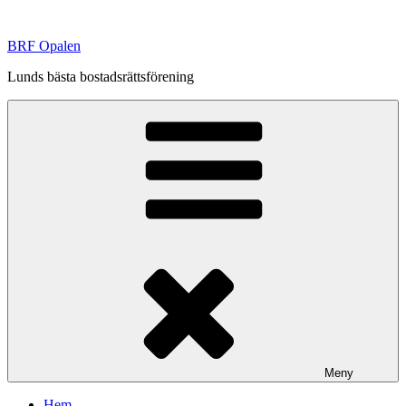
Hoppa
till
BRF Opalen
innehåll
Lunds bästa bostadsrättsförening
Meny
Hem