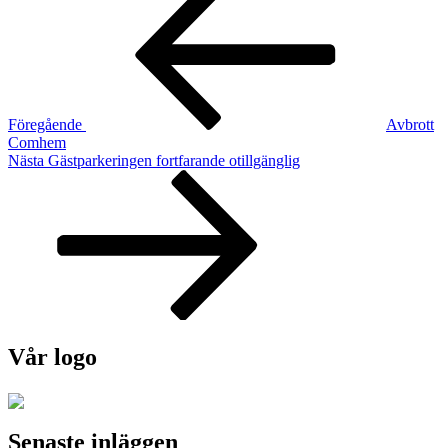
inlägg
Föregående
Avbrott
Comhem
Nästa
Nästa
Gästparkeringen fortfarande otillgänglig
inlägg
Vår logo
Senaste inläggen