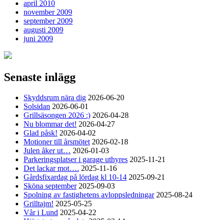
april 2010
november 2009
september 2009
augusti 2009
juni 2009
Senaste inlägg
Skyddsrum nära dig
2026-06-20
Solsidan
2026-06-01
Grillsäsongen 2026 :)
2026-04-28
Nu blommar det!
2026-04-27
Glad påsk!
2026-04-02
Motioner till årsmötet
2026-02-18
Julen åker ut…
2026-01-03
Parkeringsplatser i garage uthyres
2025-11-21
Det lackar mot….
2025-11-16
Gårdsfixardag på lördag kl 10-14
2025-09-21
Sköna september
2025-09-03
Spolning av fastighetens avloppsledningar
2025-08-24
Grilltajm!
2025-05-25
Vår i Lund
2025-04-22