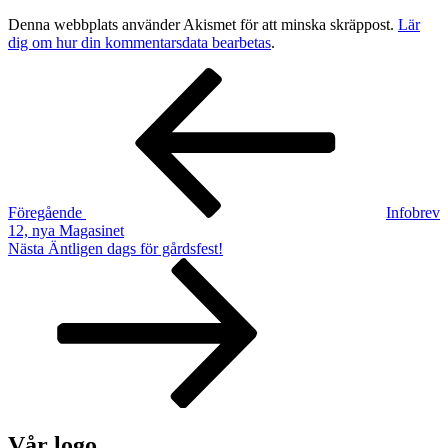
Denna webbplats använder Akismet för att minska skräppost.
Lär
dig om hur din kommentarsdata bearbetas
.
Inläggsnavigering
Föregående
inlägg
Föregående
Infobrev
12, nya Magasinet
Nästa
Nästa
Äntligen dags för gårdsfest!
inlägg
Vår logo