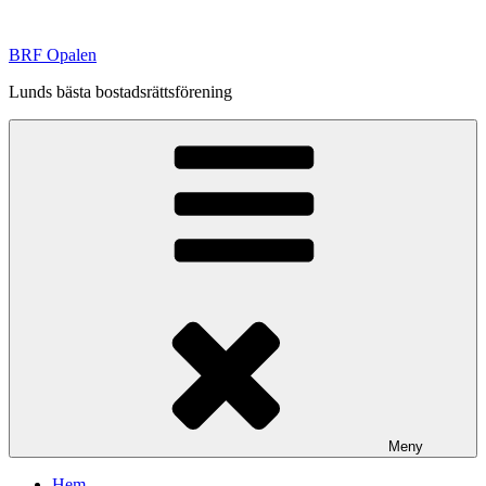
Hoppa
till
BRF Opalen
innehåll
Lunds bästa bostadsrättsförening
Meny
Hem