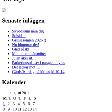
Senaste inläggen
Skyddsrum nära dig
Solsidan
Grillsäsongen 2026 :)
Nu blommar det!
Glad påsk!
Motioner till årsmötet
Julen åker ut…
Parkeringsplatser i garage uthyres
Det lackar mot….
Gårdsfixardag på lördag kl 10-14
Kalender
augusti 2011
M
T
O
T
F
L
S
1
2
3
4
5
6
7
8
9
10
11
12
13
14