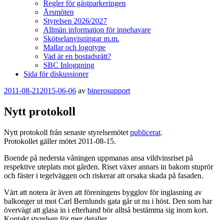
Regler för gästparkeringen
Årsmöten
Styrelsen 2026/2027
Allmän information för innehavare
Skötselanvisningar m.m.
Mallar och logotype
Vad är en bostadsrätt?
SBC Inloggning
Sida för diskussioner
Publicerat
2011-08-21
2015-06-06
av
binerosupport
Nytt protokoll
Nytt protokoll från senaste styrelsemötet
publicerat
.
Protokollet gäller mötet 2011-08-15.
Boende på nedersta våningen uppmanas ansa vildvinsriset på
respektive uteplats mot gården. Riset växer annars in bakom stuprör
och fäster i tegelväggen och riskerar att orsaka skada på fasaden.
Värt att notera är även att föreningens bygglov för inglasning av
balkonger ut mot Carl Bernlunds gata går ut nu i höst. Den som har
övervägt att glasa in i efterhand bör alltså bestämma sig inom kort.
Kontakt styrelsen för mer detaljer.