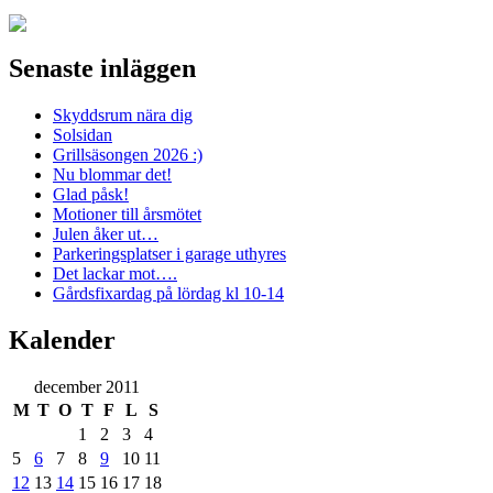
Senaste inläggen
Skyddsrum nära dig
Solsidan
Grillsäsongen 2026 :)
Nu blommar det!
Glad påsk!
Motioner till årsmötet
Julen åker ut…
Parkeringsplatser i garage uthyres
Det lackar mot….
Gårdsfixardag på lördag kl 10-14
Kalender
december 2011
M
T
O
T
F
L
S
1
2
3
4
5
6
7
8
9
10
11
12
13
14
15
16
17
18