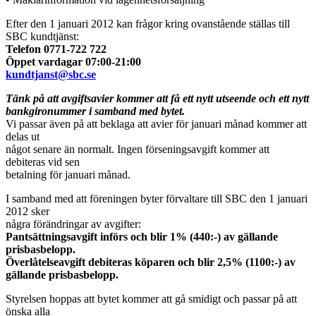
Efter den 1 januari 2012 kan frågor kring ovanstående ställas till
SBC kundtjänst:
Telefon 0771-722 722
Öppet vardagar 07:00-21:00
kundtjanst@sbc.se
Tänk på att avgiftsavier kommer att få ett nytt utseende och ett nytt
bankgironummer i samband med bytet.
Vi passar även på att beklaga att avier för januari månad kommer att
delas ut
något senare än normalt. Ingen förseningsavgift kommer att
debiteras vid sen
betalning för januari månad.
I samband med att föreningen byter förvaltare till SBC den 1 januari
2012 sker
några förändringar av avgifter:
Pantsättningsavgift införs och blir 1%
(440:-)
av gällande
prisbasbelopp.
Överlåtelseavgift debiteras köparen och blir 2,5%
(1100:-)
av
gällande prisbasbelopp.
Styrelsen hoppas att bytet kommer att gå smidigt och passar på att
önska alla