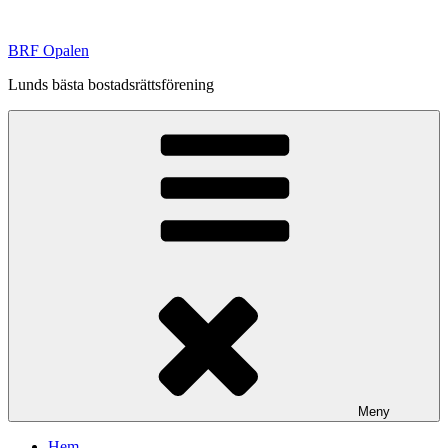
Hoppa
till
BRF Opalen
innehåll
Lunds bästa bostadsrättsförening
Meny
Hem