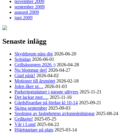
november 2009
september 2009
augusti 2009
juni 2009
Senaste inlägg
Skyddsrum nära dig
2026-06-20
Solsidan
2026-06-01
Grillsäsongen 2026 :)
2026-04-28
Nu blommar det!
2026-04-27
Glad påsk!
2026-04-02
Motioner till årsmötet
2026-02-18
Julen åker ut…
2026-01-03
Parkeringsplatser i garage uthyres
2025-11-21
Det lackar mot….
2025-11-16
Gårdsfixardag på lördag kl 10-14
2025-09-21
Sköna september
2025-09-03
Spolning av fastighetens avloppsledningar
2025-08-24
Grilltajm!
2025-05-25
Vår i Lund
2025-04-22
Hjärtstartare på plats
2025-03-14