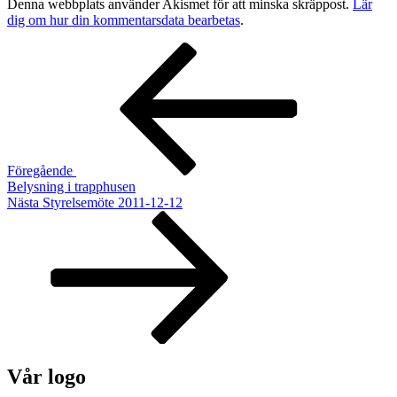
Denna webbplats använder Akismet för att minska skräppost.
Lär
dig om hur din kommentarsdata bearbetas
.
Inläggsnavigering
Föregående
inlägg
Föregående
Belysning i trapphusen
Nästa
Nästa
Styrelsemöte 2011-12-12
inlägg
Vår logo