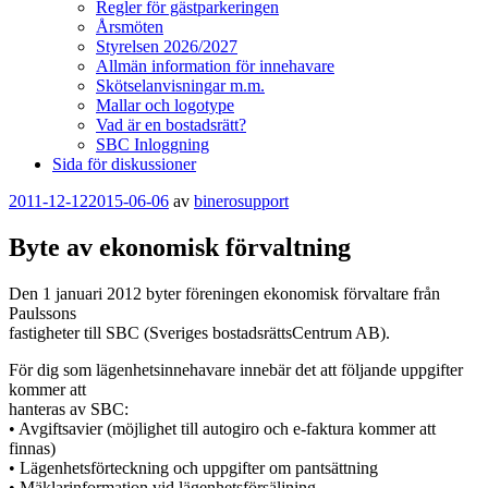
Regler för gästparkeringen
Årsmöten
Styrelsen 2026/2027
Allmän information för innehavare
Skötselanvisningar m.m.
Mallar och logotype
Vad är en bostadsrätt?
SBC Inloggning
Sida för diskussioner
Publicerat
2011-12-12
2015-06-06
av
binerosupport
Byte av ekonomisk förvaltning
Den 1 januari 2012 byter föreningen ekonomisk förvaltare från
Paulssons
fastigheter till SBC (Sveriges bostadsrättsCentrum AB).
För dig som lägenhetsinnehavare innebär det att följande uppgifter
kommer att
hanteras av SBC:
• Avgiftsavier (möjlighet till autogiro och e-faktura kommer att
finnas)
• Lägenhetsförteckning och uppgifter om pantsättning
• Mäklarinformation vid lägenhetsförsäljning