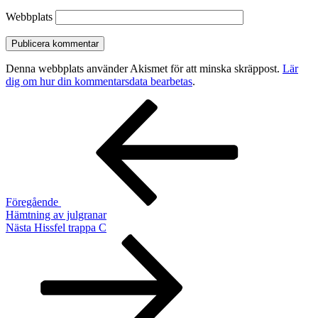
Webbplats
Denna webbplats använder Akismet för att minska skräppost.
Lär
dig om hur din kommentarsdata bearbetas
.
Inläggsnavigering
Föregående
inlägg
Föregående
Hämtning av julgranar
Nästa
Nästa
Hissfel trappa C
inlägg