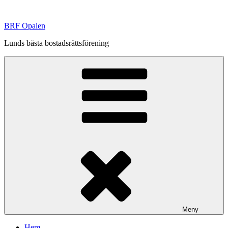
Hoppa
till
BRF Opalen
innehåll
Lunds bästa bostadsrättsförening
Meny
Hem