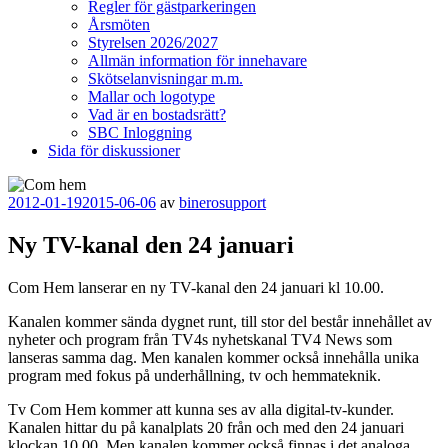
Regler för gästparkeringen
Årsmöten
Styrelsen 2026/2027
Allmän information för innehavare
Skötselanvisningar m.m.
Mallar och logotype
Vad är en bostadsrätt?
SBC Inloggning
Sida för diskussioner
Publicerat
2012-01-19
2015-06-06
av
binerosupport
Ny TV-kanal den 24 januari
Com Hem lanserar en ny TV-kanal den 24 januari kl 10.00.
Kanalen kommer sända dygnet runt, till stor del består innehållet av
nyheter och program från TV4s nyhetskanal TV4 News som
lanseras samma dag. Men kanalen kommer också innehålla unika
program med fokus på underhållning, tv och hemmateknik.
Tv Com Hem kommer att kunna ses av alla digital-tv-kunder.
Kanalen hittar du på kanalplats 20 från och med den 24 januari
klockan 10.00. Men kanalen kommer också finnas i det analoga