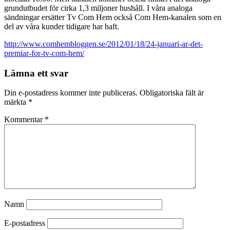
grundutbudet för cirka 1,3 miljoner hushåll. I våra analoga
sändningar ersätter Tv Com Hem också Com Hem-kanalen som en
del av våra kunder tidigare har haft.
http://www.comhembloggen.se/2012/01/18/24-januari-ar-det-
premiar-for-tv-com-hem/
Lämna ett svar
Din e-postadress kommer inte publiceras.
Obligatoriska fält är
märkta
*
Kommentar
*
Namn
E-postadress