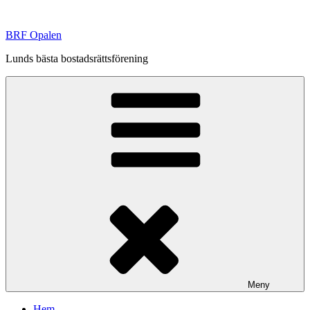
Hoppa
till
BRF Opalen
innehåll
Lunds bästa bostadsrättsförening
Meny
Hem