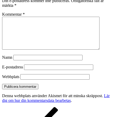
Din e-postadress kommer inte publiceras.
Obligatoriska fält är
märkta
*
Kommentar
*
Namn
E-postadress
Webbplats
Denna webbplats använder Akismet för att minska skräppost.
Lär
dig om hur din kommentarsdata bearbetas
.
Inläggsnavigering
Föregående
inlägg