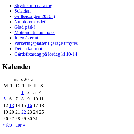
Skyddsrum nära dig
Solsidan
Grillsäsongen 2026 :)
Nu blommar det!
Glad påsk!
Motioner till årsmötet
Julen åker ut…
Parkeringsplatser i garage uthyres
Det lackar mot….
Gårdsfixardag på lördag kl 10-14
Kalender
mars 2012
M
T
O
T
F
L
S
1
2
3
4
5
6
7
8
9
10
11
12
13
14
15
16
17
18
19
20
21
22
23
24
25
26
27
28
29
30
31
« feb
apr »