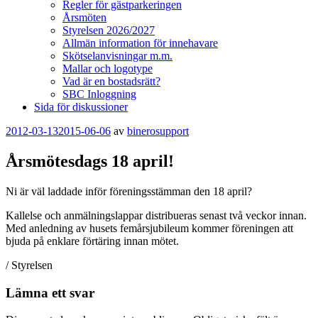
Regler för gästparkeringen
Årsmöten
Styrelsen 2026/2027
Allmän information för innehavare
Skötselanvisningar m.m.
Mallar och logotype
Vad är en bostadsrätt?
SBC Inloggning
Sida för diskussioner
Publicerat
2012-03-13
2015-06-06
av
binerosupport
Årsmötesdags 18 april!
Ni är väl laddade inför föreningsstämman den 18 april?
Kallelse och anmälningslappar distribueras senast två veckor innan.
Med anledning av husets femårsjubileum kommer föreningen att
bjuda på enklare förtäring innan mötet.
/ Styrelsen
Lämna ett svar