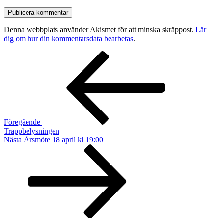
Denna webbplats använder Akismet för att minska skräppost.
Lär
dig om hur din kommentarsdata bearbetas
.
Inläggsnavigering
Föregående
inlägg
Föregående
Trappbelysningen
Nästa
Nästa
Årsmöte 18 april kl 19:00
inlägg