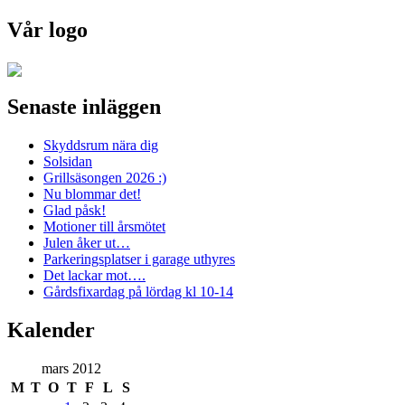
Vår logo
Senaste inläggen
Skyddsrum nära dig
Solsidan
Grillsäsongen 2026 :)
Nu blommar det!
Glad påsk!
Motioner till årsmötet
Julen åker ut…
Parkeringsplatser i garage uthyres
Det lackar mot….
Gårdsfixardag på lördag kl 10-14
Kalender
mars 2012
M
T
O
T
F
L
S