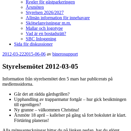
Regler för gästparkeringen
Årsmöten
Styrelsen 2026/2027
Allmän information för innehavare
Skötselanvisningar m.m.
Mallar och logotype
Vad är en bostadsrätt?
SBC Inloggning
Sida för diskussioner
Publicerat
2012-03-22
2015-06-06
av
binerosupport
Styrelsemötet 2012-03-05
Information från styrelsemötet den 5 mars har publicerats på
medlemssidorna.
Går det att rädda gårdsgrillen?
Upphandling av trapparmatur fortgår – hur gick besiktningen
till egentligen?
Ny granne – välkommen Christina!
Årsmöte 18 april – kallelser på gång så fort bokslutet är klart.
Förtäring planeras!
Alla mötesanteckningar hittar du på länken nedan, har du glömt