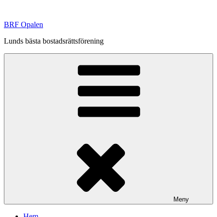
Hoppa
till
BRF Opalen
innehåll
Lunds bästa bostadsrättsförening
Meny
Hem