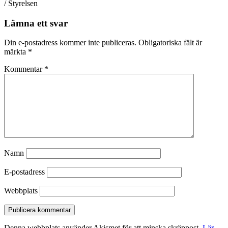
/ Styrelsen
Lämna ett svar
Din e-postadress kommer inte publiceras.
Obligatoriska fält är
märkta
*
Kommentar
*
Namn
E-postadress
Webbplats
Denna webbplats använder Akismet för att minska skräppost.
Lär