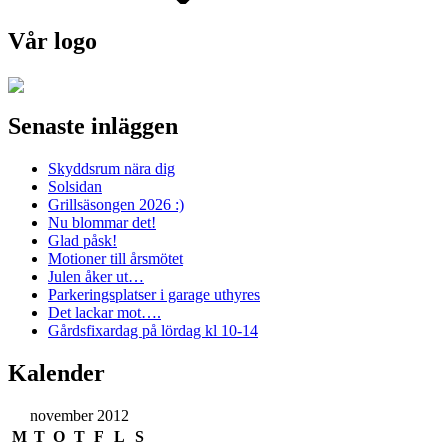
Vår logo
Senaste inläggen
Skyddsrum nära dig
Solsidan
Grillsäsongen 2026 :)
Nu blommar det!
Glad påsk!
Motioner till årsmötet
Julen åker ut…
Parkeringsplatser i garage uthyres
Det lackar mot….
Gårdsfixardag på lördag kl 10-14
Kalender
november 2012
M
T
O
T
F
L
S