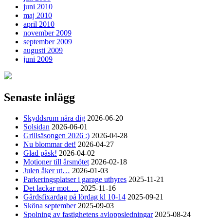
juni 2010
maj 2010
april 2010
november 2009
september 2009
augusti 2009
juni 2009
Senaste inlägg
Skyddsrum nära dig
2026-06-20
Solsidan
2026-06-01
Grillsäsongen 2026 :)
2026-04-28
Nu blommar det!
2026-04-27
Glad påsk!
2026-04-02
Motioner till årsmötet
2026-02-18
Julen åker ut…
2026-01-03
Parkeringsplatser i garage uthyres
2025-11-21
Det lackar mot….
2025-11-16
Gårdsfixardag på lördag kl 10-14
2025-09-21
Sköna september
2025-09-03
Spolning av fastighetens avloppsledningar
2025-08-24