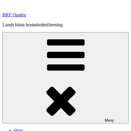
Hoppa
till
BRF Opalen
innehåll
Lunds bästa bostadsrättsförening
Meny
Hem