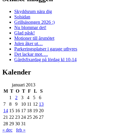
Skyddsrum nära dig
Solsidan
Grillsäsongen 2026 :)
Nu blommar det!
Glad påsk!
Motioner till årsmötet
Julen åker ut…
Parkeringsplatser i garage uthyres
Det lackar mot….
Gårdsfixardag på lördag kl 10-14
Kalender
januari 2013
M
T
O
T
F
L
S
1
2
3
4
5
6
7
8
9
10
11
12
13
14
15
16
17
18
19
20
21
22
23
24
25
26
27
28
29
30
31
« dec
feb »