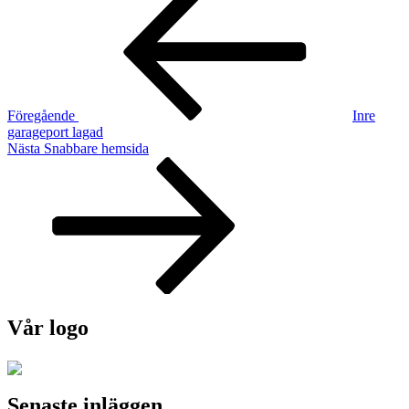
inlägg
Föregående
Inre
garageport lagad
Nästa
Nästa
Snabbare hemsida
inlägg
Vår logo
Senaste inläggen