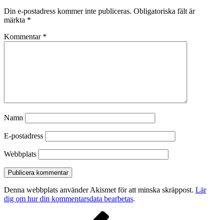
Din e-postadress kommer inte publiceras.
Obligatoriska fält är
märkta
*
Kommentar
*
Namn
E-postadress
Webbplats
Denna webbplats använder Akismet för att minska skräppost.
Lär
dig om hur din kommentarsdata bearbetas
.
Inläggsnavigering
Föregående