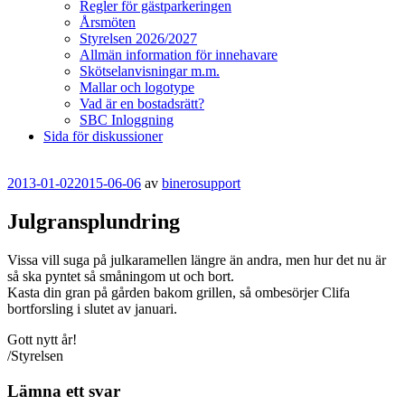
Regler för gästparkeringen
Årsmöten
Styrelsen 2026/2027
Allmän information för innehavare
Skötselanvisningar m.m.
Mallar och logotype
Vad är en bostadsrätt?
SBC Inloggning
Sida för diskussioner
Publicerat
2013-01-02
2015-06-06
av
binerosupport
Julgransplundring
Vissa vill suga på julkaramellen längre än andra, men hur det nu är
så ska pyntet så småningom ut och bort.
Kasta din gran på gården bakom grillen, så ombesörjer Clifa
bortforsling i slutet av januari.
Gott nytt år!
/Styrelsen
Lämna ett svar