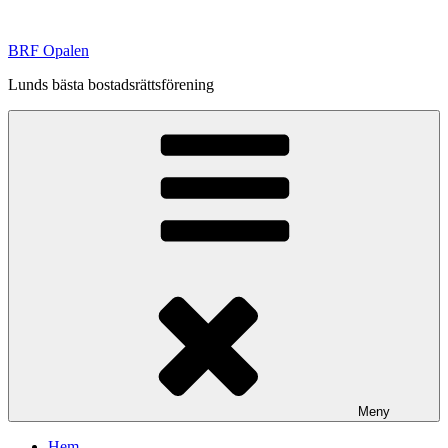
Hoppa
till
BRF Opalen
innehåll
Lunds bästa bostadsrättsförening
Meny
Hem