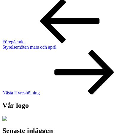
Inläggsnavigering
Föregående
inlägg
Föregående
Styrelsemöten mars och april
Nästa
inlägg
Nästa
Hyreshöjning
Vår logo
Senaste inläggen