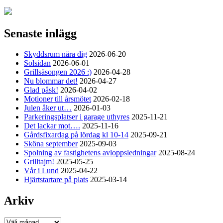
Senaste inlägg
Skyddsrum nära dig
2026-06-20
Solsidan
2026-06-01
Grillsäsongen 2026 :)
2026-04-28
Nu blommar det!
2026-04-27
Glad påsk!
2026-04-02
Motioner till årsmötet
2026-02-18
Julen åker ut…
2026-01-03
Parkeringsplatser i garage uthyres
2025-11-21
Det lackar mot….
2025-11-16
Gårdsfixardag på lördag kl 10-14
2025-09-21
Sköna september
2025-09-03
Spolning av fastighetens avloppsledningar
2025-08-24
Grilltajm!
2025-05-25
Vår i Lund
2025-04-22
Hjärtstartare på plats
2025-03-14
Arkiv
Arkiv