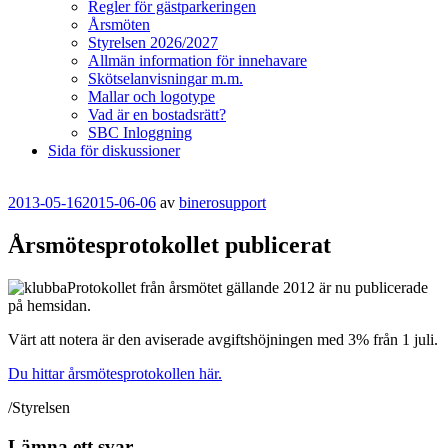
Regler för gästparkeringen
Årsmöten
Styrelsen 2026/2027
Allmän information för innehavare
Skötselanvisningar m.m.
Mallar och logotype
Vad är en bostadsrätt?
SBC Inloggning
Sida för diskussioner
Publicerat
2013-05-16
2015-06-06
av
binerosupport
Årsmötesprotokollet publicerat
Protokollet från årsmötet gällande 2012 är nu publicerade
på hemsidan.
Värt att notera är den aviserade avgiftshöjningen med 3% från 1 juli.
Du hittar årsmötesprotokollen här.
/Styrelsen
Lämna ett svar