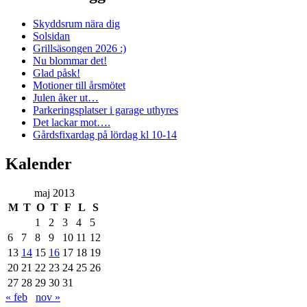
Skyddsrum nära dig
Solsidan
Grillsäsongen 2026 :)
Nu blommar det!
Glad påsk!
Motioner till årsmötet
Julen åker ut…
Parkeringsplatser i garage uthyres
Det lackar mot….
Gårdsfixardag på lördag kl 10-14
Kalender
maj 2013
M
T
O
T
F
L
S
1
2
3
4
5
6
7
8
9
10
11
12
13
14
15
16
17
18
19
20
21
22
23
24
25
26
27
28
29
30
31
« feb
nov »