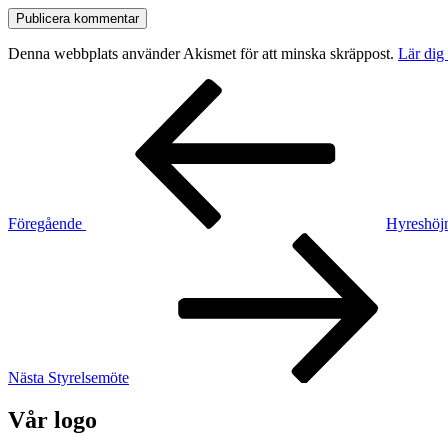
Denna webbplats använder Akismet för att minska skräppost.
Lär dig
Inläggsnavigering
Föregående
inlägg
Föregående
Hyreshöj
Nästa
inlägg
Nästa
Styrelsemöte
Vår logo