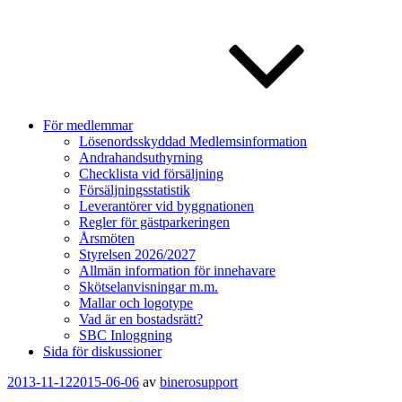
För medlemmar
Lösenordsskyddad Medlemsinformation
Andrahandsuthyrning
Checklista vid försäljning
Försäljningsstatistik
Leverantörer vid byggnationen
Regler för gästparkeringen
Årsmöten
Styrelsen 2026/2027
Allmän information för innehavare
Skötselanvisningar m.m.
Mallar och logotype
Vad är en bostadsrätt?
SBC Inloggning
Sida för diskussioner
Publicerat
2013-11-12
2015-06-06
av
binerosupport