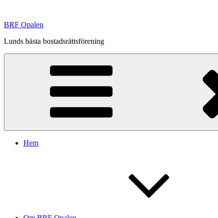
Hoppa
till
BRF Opalen
innehåll
Lunds bästa bostadsrättsförening
Hem
Om BRF Opalen