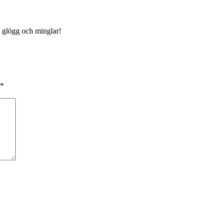
å glögg och minglar!
*