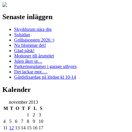
Senaste inläggen
Skyddsrum nära dig
Solsidan
Grillsäsongen 2026 :)
Nu blommar det!
Glad påsk!
Motioner till årsmötet
Julen åker ut…
Parkeringsplatser i garage uthyres
Det lackar mot….
Gårdsfixardag på lördag kl 10-14
Kalender
november 2013
M
T
O
T
F
L
S
1
2
3
4
5
6
7
8
9
10
11
12
13
14
15
16
17