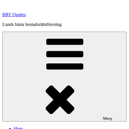
Hoppa
till
BRF Opalen
innehåll
Lunds bästa bostadsrättsförening
Meny
Hem