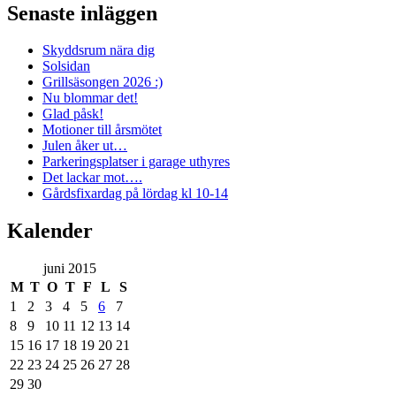
Senaste inläggen
Skyddsrum nära dig
Solsidan
Grillsäsongen 2026 :)
Nu blommar det!
Glad påsk!
Motioner till årsmötet
Julen åker ut…
Parkeringsplatser i garage uthyres
Det lackar mot….
Gårdsfixardag på lördag kl 10-14
Kalender
juni 2015
M
T
O
T
F
L
S
1
2
3
4
5
6
7
8
9
10
11
12
13
14
15
16
17
18
19
20
21
22
23
24
25
26
27
28
29
30