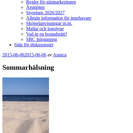
Regler för gästparkeringen
Årsmöten
Styrelsen 2026/2027
Allmän information för innehavare
Skötselanvisningar m.m.
Mallar och logotype
Vad är en bostadsrätt?
SBC Inloggning
Sida för diskussioner
Publicerat
2015-06-06
2015-06-06
av
Annica
Sommarhälsning