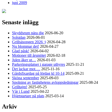
juni 2009
Senaste inlägg
Skyddsrum nära dig
2026-06-20
Solsidan
2026-06-01
Grillsäsongen 2026 :)
2026-04-28
Nu blommar det!
2026-04-27
Glad påsk!
2026-04-02
Motioner till årsmötet
2026-02-18
Julen åker ut…
2026-01-03
Parkeringsplatser i garage uthyres
2025-11-21
Det lackar mot….
2025-11-16
Gårdsfixardag på lördag kl 10-14
2025-09-21
Sköna september
2025-09-03
Spolning av fastighetens avloppsledningar
2025-08-24
Grilltajm!
2025-05-25
Vår i Lund
2025-04-22
Hjärtstartare på plats
2025-03-14
Arkiv