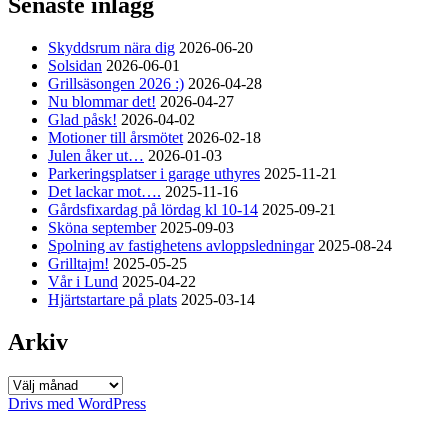
Senaste inlägg
Skyddsrum nära dig
2026-06-20
Solsidan
2026-06-01
Grillsäsongen 2026 :)
2026-04-28
Nu blommar det!
2026-04-27
Glad påsk!
2026-04-02
Motioner till årsmötet
2026-02-18
Julen åker ut…
2026-01-03
Parkeringsplatser i garage uthyres
2025-11-21
Det lackar mot….
2025-11-16
Gårdsfixardag på lördag kl 10-14
2025-09-21
Sköna september
2025-09-03
Spolning av fastighetens avloppsledningar
2025-08-24
Grilltajm!
2025-05-25
Vår i Lund
2025-04-22
Hjärtstartare på plats
2025-03-14
Arkiv
Arkiv
Drivs med WordPress