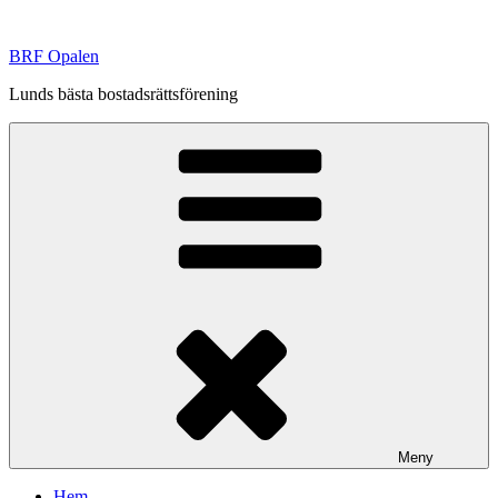
Hoppa
till
BRF Opalen
innehåll
Lunds bästa bostadsrättsförening
Meny
Hem