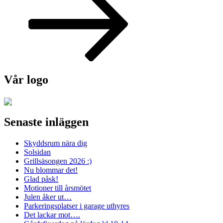
Vår logo
Senaste inläggen
Skyddsrum nära dig
Solsidan
Grillsäsongen 2026 :)
Nu blommar det!
Glad påsk!
Motioner till årsmötet
Julen åker ut…
Parkeringsplatser i garage uthyres
Det lackar mot….