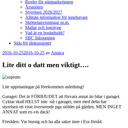
Regler för gästparkeringen
Årsmöten
Styrelsen 2026/2027
Allmän information för innehavare
Skötselanvisningar m.m.
Mallar och logotype
Vad är en bostadsrätt?
SBC Inloggning
Sida för diskussioner
Publicerat
2016-10-25
2016-10-25
av
Annica
Lite ditt o datt men viktigt….
Lite uppmaningar på förekommen anledning!
Garaget: Det är FÖRBJUDET att förvara annat än bilar i garaget.
Cyklar skall HELST inte stå i garaget, men med detta har
styrelsen ett visst överseende pga stölder på gården, MEN INGET
ANNAT som ex-vis däck!
Förråden: Var bussig och ha alla saker inne i Era förråd.