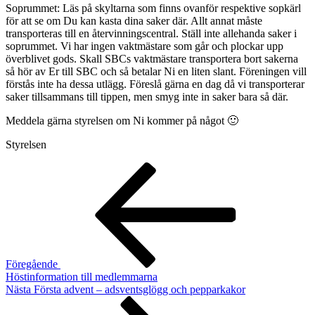
Soprummet: Läs på skyltarna som finns ovanför respektive sopkärl
för att se om Du kan kasta dina saker där. Allt annat måste
transporteras till en återvinningscentral. Ställ inte allehanda saker i
soprummet. Vi har ingen vaktmästare som går och plockar upp
överblivet gods. Skall SBCs vaktmästare transportera bort sakerna
så hör av Er till SBC och så betalar Ni en liten slant. Föreningen vill
förstås inte ha dessa utlägg. Föreslå gärna en dag då vi transporterar
saker tillsammans till tippen, men smyg inte in saker bara så där.
Meddela gärna styrelsen om Ni kommer på något 🙂
Styrelsen
Inläggsnavigering
Föregående
inlägg
Föregående
Höstinformation till medlemmarna
Nästa
Nästa
Första advent – adsventsglögg och pepparkakor
inlägg