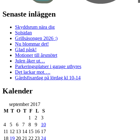
Senaste inläggen
Skyddsrum nära dig
Solsidan
Grillsäsongen 2026 :)
Nu blommar det!
Glad påsk!
Motioner till årsmötet
Julen åker ut…
Parkeringsplatser i garage uthyres
Det lackar mot….
Gårdsfixardag på lördag kl 10-14
Kalender
september 2017
M
T
O
T
F
L
S
1
2
3
4
5
6
7
8
9
10
11
12
13
14
15
16
17
18
19
20
21
22
23
24