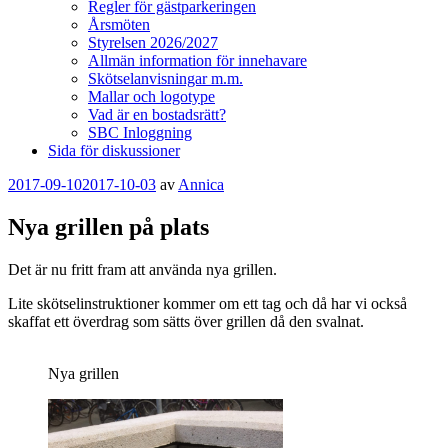
Regler för gästparkeringen
Årsmöten
Styrelsen 2026/2027
Allmän information för innehavare
Skötselanvisningar m.m.
Mallar och logotype
Vad är en bostadsrätt?
SBC Inloggning
Sida för diskussioner
Publicerat
2017-09-10
2017-10-03
av
Annica
Nya grillen på plats
Det är nu fritt fram att använda nya grillen.
Lite skötselinstruktioner kommer om ett tag och då har vi också
skaffat ett överdrag som sätts över grillen då den svalnat.
Nya grillen