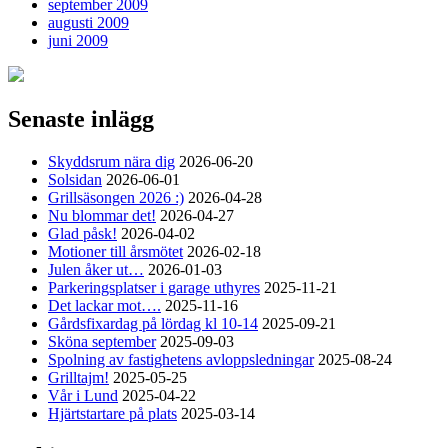
september 2009
augusti 2009
juni 2009
Senaste inlägg
Skyddsrum nära dig
2026-06-20
Solsidan
2026-06-01
Grillsäsongen 2026 :)
2026-04-28
Nu blommar det!
2026-04-27
Glad påsk!
2026-04-02
Motioner till årsmötet
2026-02-18
Julen åker ut…
2026-01-03
Parkeringsplatser i garage uthyres
2025-11-21
Det lackar mot….
2025-11-16
Gårdsfixardag på lördag kl 10-14
2025-09-21
Sköna september
2025-09-03
Spolning av fastighetens avloppsledningar
2025-08-24
Grilltajm!
2025-05-25
Vår i Lund
2025-04-22
Hjärtstartare på plats
2025-03-14