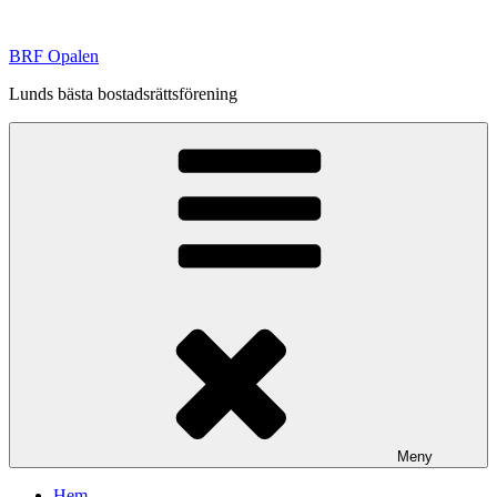
Hoppa
till
BRF Opalen
innehåll
Lunds bästa bostadsrättsförening
Meny
Hem