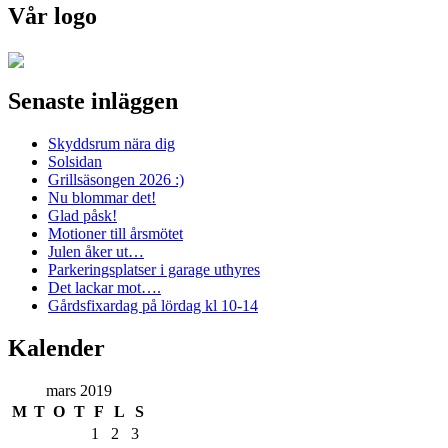
Vår logo
Senaste inläggen
Skyddsrum nära dig
Solsidan
Grillsäsongen 2026 :)
Nu blommar det!
Glad påsk!
Motioner till årsmötet
Julen åker ut…
Parkeringsplatser i garage uthyres
Det lackar mot….
Gårdsfixardag på lördag kl 10-14
Kalender
mars 2019
M
T
O
T
F
L
S
1
2
3