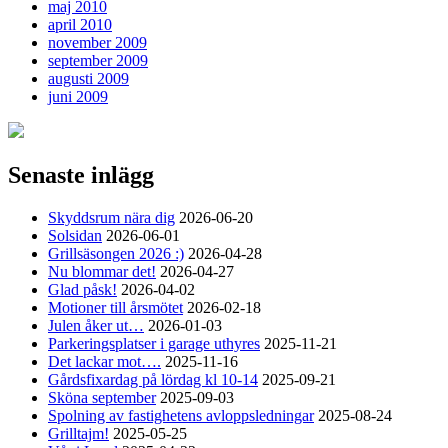
maj 2010
april 2010
november 2009
september 2009
augusti 2009
juni 2009
Senaste inlägg
Skyddsrum nära dig
2026-06-20
Solsidan
2026-06-01
Grillsäsongen 2026 :)
2026-04-28
Nu blommar det!
2026-04-27
Glad påsk!
2026-04-02
Motioner till årsmötet
2026-02-18
Julen åker ut…
2026-01-03
Parkeringsplatser i garage uthyres
2025-11-21
Det lackar mot….
2025-11-16
Gårdsfixardag på lördag kl 10-14
2025-09-21
Sköna september
2025-09-03
Spolning av fastighetens avloppsledningar
2025-08-24
Grilltajm!
2025-05-25