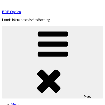
Hoppa
till
BRF Opalen
innehåll
Lunds bästa bostadsrättsförening
Meny
Hem