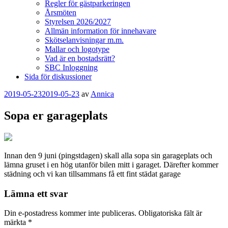
Regler för gästparkeringen
Årsmöten
Styrelsen 2026/2027
Allmän information för innehavare
Skötselanvisningar m.m.
Mallar och logotype
Vad är en bostadsrätt?
SBC Inloggning
Sida för diskussioner
Publicerat
2019-05-23
2019-05-23
av
Annica
Sopa er garageplats
Innan den 9 juni (pingstdagen) skall alla sopa sin garageplats och
lämna gruset i en hög utanför bilen mitt i garaget. Därefter kommer
städning och vi kan tillsammans få ett fint städat garage
Lämna ett svar
Din e-postadress kommer inte publiceras.
Obligatoriska fält är
märkta
*