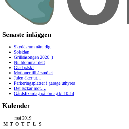
Senaste inläggen
Skyddsrum nära dig
Solsidan
Grillsäsongen 2026 :)
Nu blommar det!
Glad påsk!
Motioner till årsmötet
Julen åker ut…
Parkeringsplatser i garage uthyres
Det lackar mot….
Gårdsfixardag på lördag kl 10-14
Kalender
maj 2019
M
T
O
T
F
L
S