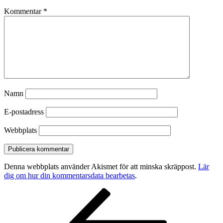
Kommentar
*
Namn
E-postadress
Webbplats
Denna webbplats använder Akismet för att minska skräppost.
Lär
dig om hur din kommentarsdata bearbetas
.
Inläggsnavigering
Föregående
inlägg