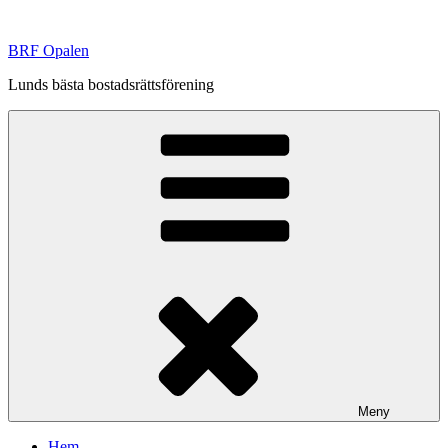
Hoppa
till
BRF Opalen
innehåll
Lunds bästa bostadsrättsförening
Meny
Hem