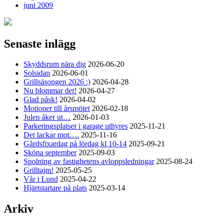
juni 2009
Senaste inlägg
Skyddsrum nära dig
2026-06-20
Solsidan
2026-06-01
Grillsäsongen 2026 :)
2026-04-28
Nu blommar det!
2026-04-27
Glad påsk!
2026-04-02
Motioner till årsmötet
2026-02-18
Julen åker ut…
2026-01-03
Parkeringsplatser i garage uthyres
2025-11-21
Det lackar mot….
2025-11-16
Gårdsfixardag på lördag kl 10-14
2025-09-21
Sköna september
2025-09-03
Spolning av fastighetens avloppsledningar
2025-08-24
Grilltajm!
2025-05-25
Vår i Lund
2025-04-22
Hjärtstartare på plats
2025-03-14
Arkiv