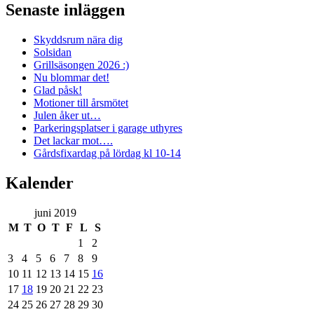
Senaste inläggen
Skyddsrum nära dig
Solsidan
Grillsäsongen 2026 :)
Nu blommar det!
Glad påsk!
Motioner till årsmötet
Julen åker ut…
Parkeringsplatser i garage uthyres
Det lackar mot….
Gårdsfixardag på lördag kl 10-14
Kalender
juni 2019
M
T
O
T
F
L
S
1
2
3
4
5
6
7
8
9
10
11
12
13
14
15
16
17
18
19
20
21
22
23
24
25
26
27
28
29
30