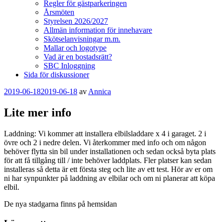
Regler för gästparkeringen
Årsmöten
Styrelsen 2026/2027
Allmän information för innehavare
Skötselanvisningar m.m.
Mallar och logotype
Vad är en bostadsrätt?
SBC Inloggning
Sida för diskussioner
Publicerat
2019-06-18
2019-06-18
av
Annica
Lite mer info
Laddning: Vi kommer att installera elbilsladdare x 4 i garaget. 2 i
övre och 2 i nedre delen. Vi återkommer med info och om någon
behöver flytta sin bil under installationen och sedan också byta plats
för att få tillgång till / inte behöver laddplats. Fler platser kan sedan
installeras så detta är ett första steg och lite av ett test. Hör av er om
ni har synpunkter på laddning av elbilar och om ni planerar att köpa
elbil.
De nya stadgarna finns på hemsidan