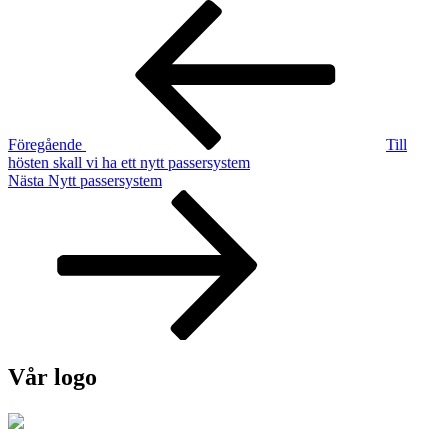
Inläggsnavigering
Föregående
inlägg
Föregående
Till
hösten skall vi ha ett nytt passersystem
Nästa
Nästa
Nytt passersystem
inlägg
Vår logo