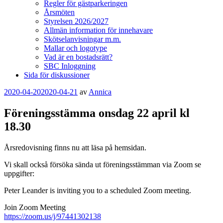
Regler för gästparkeringen
Årsmöten
Styrelsen 2026/2027
Allmän information för innehavare
Skötselanvisningar m.m.
Mallar och logotype
Vad är en bostadsrätt?
SBC Inloggning
Sida för diskussioner
Publicerat
2020-04-20
2020-04-21
av
Annica
Föreningsstämma onsdag 22 april kl
18.30
Årsredovisning finns nu att läsa på hemsidan.
Vi skall också försöka sända ut föreningsstämman via Zoom se
uppgifter:
Peter Leander is inviting you to a scheduled Zoom meeting.
Join Zoom Meeting
https://zoom.us/j/97441302138