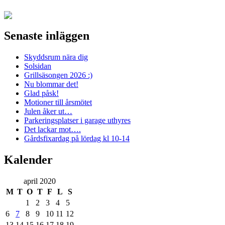
Senaste inläggen
Skyddsrum nära dig
Solsidan
Grillsäsongen 2026 :)
Nu blommar det!
Glad påsk!
Motioner till årsmötet
Julen åker ut…
Parkeringsplatser i garage uthyres
Det lackar mot….
Gårdsfixardag på lördag kl 10-14
Kalender
april 2020
M
T
O
T
F
L
S
1
2
3
4
5
6
7
8
9
10
11
12
13
14
15
16
17
18
19