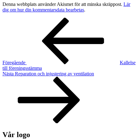
Denna webbplats använder Akismet för att minska skräppost.
Lär
dig om hur din kommentarsdata bearbetas
.
Inläggsnavigering
Föregående
inlägg
Föregående
Kallelse
till föreningsstämma
Nästa
Nästa
Reparation och injustering av ventilation
inlägg
Vår logo