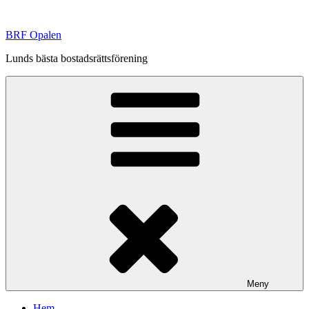
Hoppa
till
BRF Opalen
innehåll
Lunds bästa bostadsrättsförening
Meny
Hem