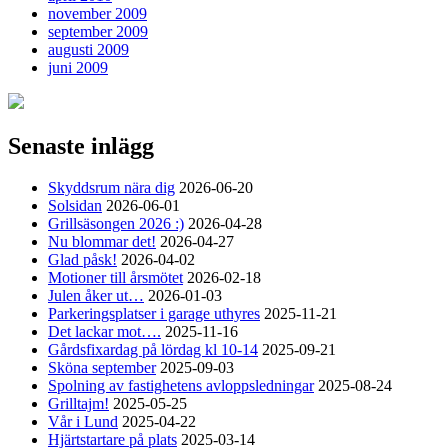
november 2009
september 2009
augusti 2009
juni 2009
Senaste inlägg
Skyddsrum nära dig
2026-06-20
Solsidan
2026-06-01
Grillsäsongen 2026 :)
2026-04-28
Nu blommar det!
2026-04-27
Glad påsk!
2026-04-02
Motioner till årsmötet
2026-02-18
Julen åker ut…
2026-01-03
Parkeringsplatser i garage uthyres
2025-11-21
Det lackar mot….
2025-11-16
Gårdsfixardag på lördag kl 10-14
2025-09-21
Sköna september
2025-09-03
Spolning av fastighetens avloppsledningar
2025-08-24
Grilltajm!
2025-05-25
Vår i Lund
2025-04-22
Hjärtstartare på plats
2025-03-14