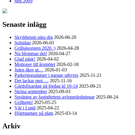
juni 2009
Senaste inlägg
Skyddsrum nära dig
2026-06-20
Solsidan
2026-06-01
Grillsäsongen 2026 :)
2026-04-28
Nu blommar det!
2026-04-27
Glad påsk!
2026-04-02
Motioner till årsmötet
2026-02-18
Julen åker ut…
2026-01-03
Parkeringsplatser i garage uthyres
2025-11-21
Det lackar mot….
2025-11-16
Gårdsfixardag på lördag kl 10-14
2025-09-21
Sköna september
2025-09-03
Spolning av fastighetens avloppsledningar
2025-08-24
Grilltajm!
2025-05-25
Vår i Lund
2025-04-22
Hjärtstartare på plats
2025-03-14
Arkiv