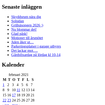
Senaste inläggen
Skyddsrum nära dig
Solsidan
Grillsäsongen 2026 :)
Nu blommar det!
Glad påsk!
Motioner till årsmötet
Julen åker ut…
Parkeringsplatser i garage uthyres
Det lackar mot….
Gårdsfixardag på lördag kl 10-14
Kalender
februari 2021
M
T
O
T
F
L
S
1
2
3
4
5
6
7
8
9
10
11
12
13
14
15
16
17
18
19
20
21
22
23
24
25
26
27
28