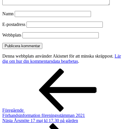
Namn
E-postadress
Webbplats
Denna webbplats använder Akismet för att minska skräppost.
Lär
dig om hur din kommentarsdata bearbetas
.
Inläggsnavigering
Föregående
inlägg
Föregående
Förhandsinformation föreningsstämman 2021
Nästa
Nästa
Årsmöte 17 maj kl 17.30 på gården
inlägg