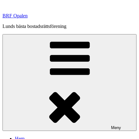
Hoppa
till
BRF Opalen
innehåll
Lunds bästa bostadsrättsförening
Meny
Hem