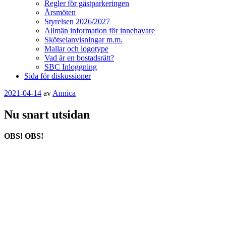
Regler för gästparkeringen
Årsmöten
Styrelsen 2026/2027
Allmän information för innehavare
Skötselanvisningar m.m.
Mallar och logotype
Vad är en bostadsrätt?
SBC Inloggning
Sida för diskussioner
Publicerat
2021-04-14
av
Annica
Nu snart utsidan
OBS! OBS!