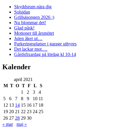
Skyddsrum nära dig
Solsidan
Grillsäsongen 2026 :)
Nu blommar det!
Glad påsk!
Motioner till årsmötet
Julen åker ut…
Parkeringsplatser i garage uthyres
Det lackar mot….
Gårdsfixardag på lördag kl 10-14
Kalender
april 2021
M
T
O
T
F
L
S
1
2
3
4
5
6
7
8
9
10
11
12
13
14
15
16
17
18
19
20
21
22
23
24
25
26
27
28
29
30
« mar
maj »