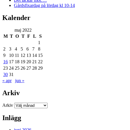
Det lackar mot….
Gårdsfixardag på lördag kl 10-14
Kalender
maj 2022
M
T
O
T
F
L
S
1
2
3
4
5
6
7
8
9
10
11
12
13
14
15
16
17
18
19
20
21
22
23
24
25
26
27
28
29
30
31
« apr
jun »
Arkiv
Arkiv
Inlägg
juni 2026