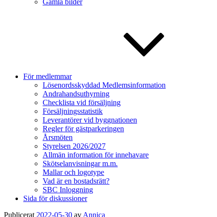
Gamla bilder
För medlemmar
Lösenordsskyddad Medlemsinformation
Andrahandsuthyrning
Checklista vid försäljning
Försäljningsstatistik
Leverantörer vid byggnationen
Regler för gästparkeringen
Årsmöten
Styrelsen 2026/2027
Allmän information för innehavare
Skötselanvisningar m.m.
Mallar och logotype
Vad är en bostadsrätt?
SBC Inloggning
Sida för diskussioner
Publicerat
2022-05-30
av
Annica