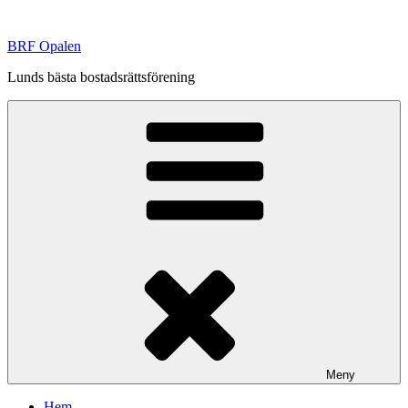
Hoppa
till
BRF Opalen
innehåll
Lunds bästa bostadsrättsförening
Meny
Hem