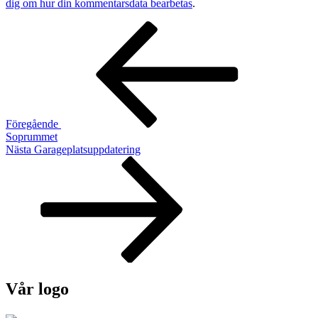
dig om hur din kommentarsdata bearbetas
.
Inläggsnavigering
Föregående
inlägg
Föregående
Soprummet
Nästa
Nästa
Garageplatsuppdatering
inlägg
Vår logo