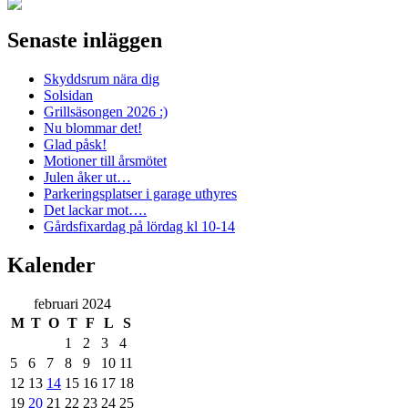
Senaste inläggen
Skyddsrum nära dig
Solsidan
Grillsäsongen 2026 :)
Nu blommar det!
Glad påsk!
Motioner till årsmötet
Julen åker ut…
Parkeringsplatser i garage uthyres
Det lackar mot….
Gårdsfixardag på lördag kl 10-14
Kalender
februari 2024
M
T
O
T
F
L
S
1
2
3
4
5
6
7
8
9
10
11
12
13
14
15
16
17
18
19
20
21
22
23
24
25