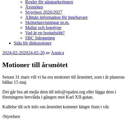
Regler för gästparkeringen
Årsmöten
Styrelsen 2026/2027
Allmän information för innehavare
Skötselanvisningar m.m.
Mallar och logotype
Vad är en bostadsrätt?
SBC Inloggning
Sida för diskussioner
Publicerat
2024-02-20
2024-02-20
av
Annica
Motioner till årsmötet
Senast 31 mars vill vi ha era motioner till årsmötet, som i år planeras
hållas 15 maj.
Det går bra att mejla dem till info@opalen.org eller lägga dem i
föreningens brevlåda i gången mot Karl XII-gatan.
Kallelse till och info om årsmötet kommer längre fram i vår.
/Styrelsen