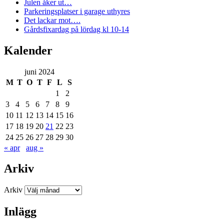
Julen åker ut…
Parkeringsplatser i garage uthyres
Det lackar mot….
Gårdsfixardag på lördag kl 10-14
Kalender
juni 2024
M
T
O
T
F
L
S
1
2
3
4
5
6
7
8
9
10
11
12
13
14
15
16
17
18
19
20
21
22
23
24
25
26
27
28
29
30
« apr
aug »
Arkiv
Arkiv
Inlägg