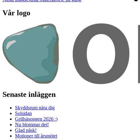
Vår logo
Senaste inläggen
Skyddsrum nära dig
Solsidan
Grillsäsongen 2026 :)
Nu blommar det!
Glad påsk!
Motioner till årsmötet