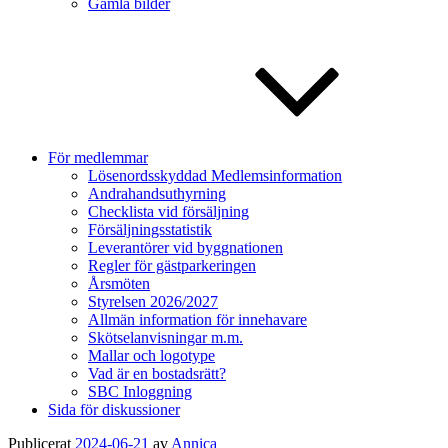
Gamla bilder
För medlemmar
Lösenordsskyddad Medlemsinformation
Andrahandsuthyrning
Checklista vid försäljning
Försäljningsstatistik
Leverantörer vid byggnationen
Regler för gästparkeringen
Årsmöten
Styrelsen 2026/2027
Allmän information för innehavare
Skötselanvisningar m.m.
Mallar och logotype
Vad är en bostadsrätt?
SBC Inloggning
Sida för diskussioner
Publicerat
2024-06-21
av
Annica