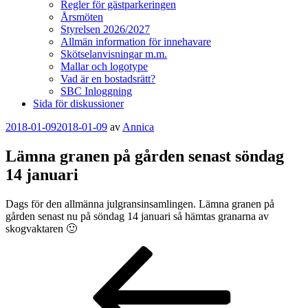
Regler för gästparkeringen
Årsmöten
Styrelsen 2026/2027
Allmän information för innehavare
Skötselanvisningar m.m.
Mallar och logotype
Vad är en bostadsrätt?
SBC Inloggning
Sida för diskussioner
Publicerat
2018-01-09
2018-01-09
av
Annica
Lämna granen på gården senast söndag
14 januari
Dags för den allmänna julgransinsamlingen. Lämna granen på
gården senast nu på söndag 14 januari så hämtas granarna av
skogvaktaren 🙂
Inläggsnavigering
Föregående
inlägg