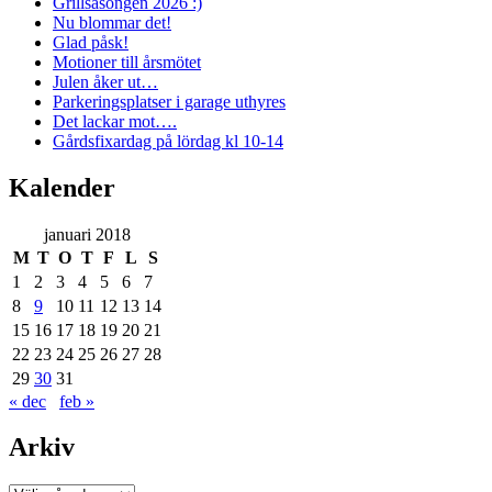
Grillsäsongen 2026 :)
Nu blommar det!
Glad påsk!
Motioner till årsmötet
Julen åker ut…
Parkeringsplatser i garage uthyres
Det lackar mot….
Gårdsfixardag på lördag kl 10-14
Kalender
januari 2018
M
T
O
T
F
L
S
1
2
3
4
5
6
7
8
9
10
11
12
13
14
15
16
17
18
19
20
21
22
23
24
25
26
27
28
29
30
31
« dec
feb »
Arkiv