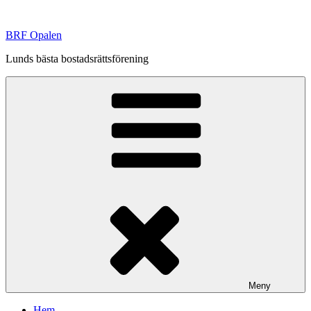
Hoppa
till
BRF Opalen
innehåll
Lunds bästa bostadsrättsförening
Meny
Hem