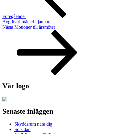
Föregående
Avgiftsfri månad i januari
Nästa
Nästa
Motioner till årsmötet
inlägg
Vår logo
Senaste inläggen
Skyddsrum nära dig
Solsidan