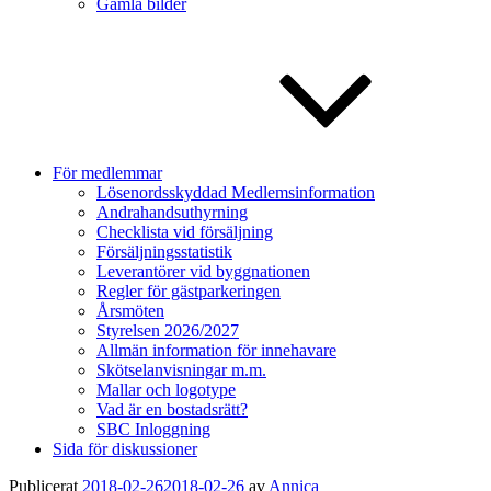
Gamla bilder
För medlemmar
Lösenordsskyddad Medlemsinformation
Andrahandsuthyrning
Checklista vid försäljning
Försäljningsstatistik
Leverantörer vid byggnationen
Regler för gästparkeringen
Årsmöten
Styrelsen 2026/2027
Allmän information för innehavare
Skötselanvisningar m.m.
Mallar och logotype
Vad är en bostadsrätt?
SBC Inloggning
Sida för diskussioner
Publicerat
2018-02-26
2018-02-26
av
Annica