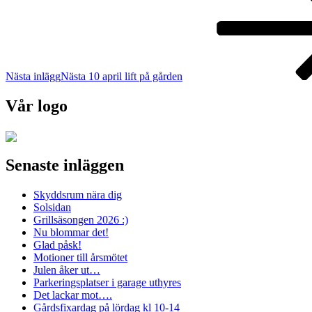
Nästa inlägg
Nästa
10 april lift på gården
Vår logo
Senaste inläggen
Skyddsrum nära dig
Solsidan
Grillsäsongen 2026 :)
Nu blommar det!
Glad påsk!
Motioner till årsmötet
Julen åker ut…
Parkeringsplatser i garage uthyres
Det lackar mot….
Gårdsfixardag på lördag kl 10-14