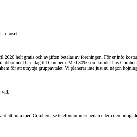
ta i huset.
 helt gratis och avgiften betalas av föreningen. För er info kostar 
kild abbonnent har idag till Comhem. Med 80% som kunder hos Comhem r
 för att utnyttja gruppavtalet. Vi planerar inte just nu någon höjning a
vill.
a värt att höra med Comhem, se telefonnummer nedan eller i den bifogad