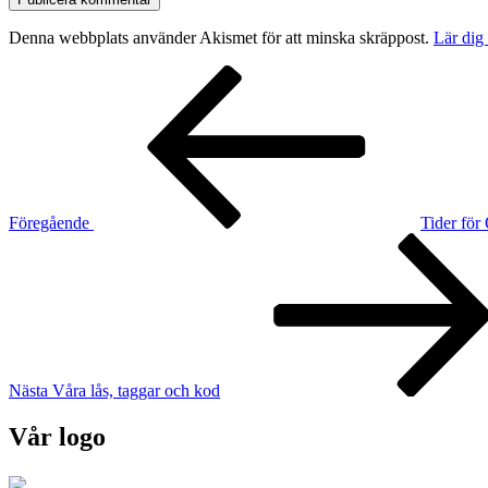
Denna webbplats använder Akismet för att minska skräppost.
Lär dig
Inläggsnavigering
Föregående
inlägg
Föregående
Tider fö
Nästa
inlägg
Nästa
Våra lås, taggar och kod
Vår logo