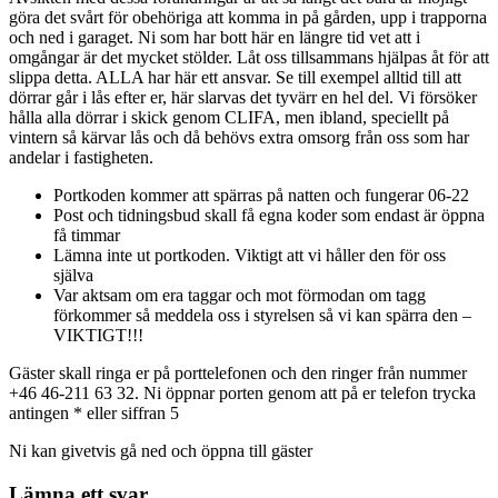
göra det svårt för obehöriga att komma in på gården, upp i trapporna
och ned i garaget. Ni som har bott här en längre tid vet att i
omgångar är det mycket stölder. Låt oss tillsammans hjälpas åt för att
slippa detta. ALLA har här ett ansvar. Se till exempel alltid till att
dörrar går i lås efter er, här slarvas det tyvärr en hel del. Vi försöker
hålla alla dörrar i skick genom CLIFA, men ibland, speciellt på
vintern så kärvar lås och då behövs extra omsorg från oss som har
andelar i fastigheten.
Portkoden kommer att spärras på natten och fungerar 06-22
Post och tidningsbud skall få egna koder som endast är öppna
få timmar
Lämna inte ut portkoden. Viktigt att vi håller den för oss
själva
Var aktsam om era taggar och mot förmodan om tagg
förkommer så meddela oss i styrelsen så vi kan spärra den –
VIKTIGT!!!
Gäster skall ringa er på porttelefonen och den ringer från nummer
+46 46-211 63 32. Ni öppnar porten genom att på er telefon trycka
antingen * eller siffran 5
Ni kan givetvis gå ned och öppna till gäster
Lämna ett svar