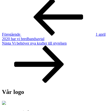
Inläggsnavigering
Föregående
inlägg
Föregående
1 april
2020 har vi bredbandsavtal
Nästa
Nästa
Vi behöver nya krafter till styrelsen
inlägg
Vår logo