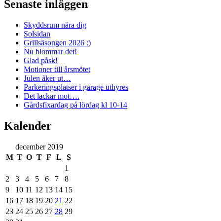
Senaste inläggen
Skyddsrum nära dig
Solsidan
Grillsäsongen 2026 :)
Nu blommar det!
Glad påsk!
Motioner till årsmötet
Julen åker ut…
Parkeringsplatser i garage uthyres
Det lackar mot….
Gårdsfixardag på lördag kl 10-14
Kalender
december 2019
M
T
O
T
F
L
S
1
2
3
4
5
6
7
8
9
10
11
12
13
14
15
16
17
18
19
20
21
22
23
24
25
26
27
28
29