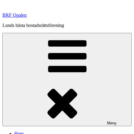
Hoppa
till
BRF Opalen
innehåll
Lunds bästa bostadsrättsförening
Meny
Hem