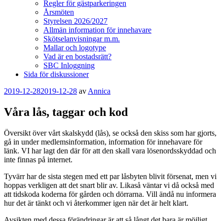
Regler för gästparkeringen
Årsmöten
Styrelsen 2026/2027
Allmän information för innehavare
Skötselanvisningar m.m.
Mallar och logotype
Vad är en bostadsrätt?
SBC Inloggning
Sida för diskussioner
Publicerat
2019-12-28
2019-12-28
av
Annica
Våra lås, taggar och kod
Översikt över vårt skalskydd (lås), se också den skiss som har gjorts,
gå in under medlemsinformation, information för innehavare för
länk. VI har lagt den där för att den skall vara lösenordsskyddad och
inte finnas på internet.
Tyvärr har de sista stegen med ett par låsbyten blivit försenat, men vi
hoppas verkligen att det snart blir av. Likaså väntar vi då också med
att tidskoda koderna för gården och dörrarna. Vill ändå nu informera
hur det är tänkt och vi återkommer igen när det är helt klart.
Avsikten med dessa förändringar är att så långt det bara är möjligt