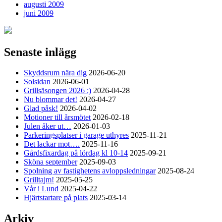
augusti 2009
juni 2009
Senaste inlägg
Skyddsrum nära dig
2026-06-20
Solsidan
2026-06-01
Grillsäsongen 2026 :)
2026-04-28
Nu blommar det!
2026-04-27
Glad påsk!
2026-04-02
Motioner till årsmötet
2026-02-18
Julen åker ut…
2026-01-03
Parkeringsplatser i garage uthyres
2025-11-21
Det lackar mot….
2025-11-16
Gårdsfixardag på lördag kl 10-14
2025-09-21
Sköna september
2025-09-03
Spolning av fastighetens avloppsledningar
2025-08-24
Grilltajm!
2025-05-25
Vår i Lund
2025-04-22
Hjärtstartare på plats
2025-03-14
Arkiv