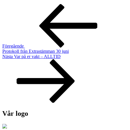
Inläggsnavigering
Föregående
inlägg
Föregående
Protokoll från Extrastämman 30 juni
Nästa
Nästa
Var på er vakt – ALLTID
inlägg
Vår logo