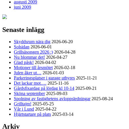
augusti 2009
juni 2009
Senaste inlägg
Skyddsrum nära dig
2026-06-20
Solsidan
2026-06-01
Grillsäsongen 2026 :)
2026-04-28
Nu blommar det!
2026-04-27
Glad påsk!
2026-04-02
Motioner till årsmötet
2026-02-18
Julen åker ut…
2026-01-03
Parkeringsplatser i garage uthyres
2025-11-21
Det lackar mot….
2025-11-16
Gårdsfixardag på lördag kl 10-14
2025-09-21
Sköna september
2025-09-03
Spolning av fastighetens avloppsledningar
2025-08-24
Grilltajm!
2025-05-25
Vår i Lund
2025-04-22
Hjärtstartare på plats
2025-03-14
Arkiv