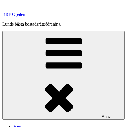
Hoppa
till
BRF Opalen
innehåll
Lunds bästa bostadsrättsförening
Meny
Hem