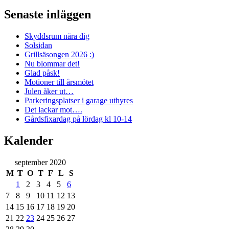
Senaste inläggen
Skyddsrum nära dig
Solsidan
Grillsäsongen 2026 :)
Nu blommar det!
Glad påsk!
Motioner till årsmötet
Julen åker ut…
Parkeringsplatser i garage uthyres
Det lackar mot….
Gårdsfixardag på lördag kl 10-14
Kalender
september 2020
M
T
O
T
F
L
S
1
2
3
4
5
6
7
8
9
10
11
12
13
14
15
16
17
18
19
20
21
22
23
24
25
26
27