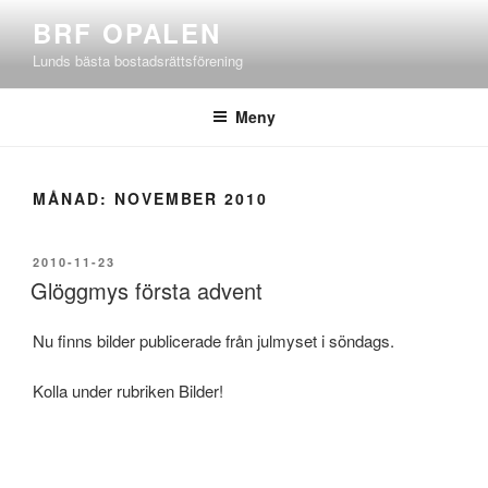
Hoppa
BRF OPALEN
till
Lunds bästa bostadsrättsförening
innehåll
Meny
MÅNAD:
NOVEMBER 2010
PUBLICERAT
2010-11-23
Glöggmys första advent
Nu finns bilder publicerade från julmyset i söndags.
Kolla under rubriken Bilder!